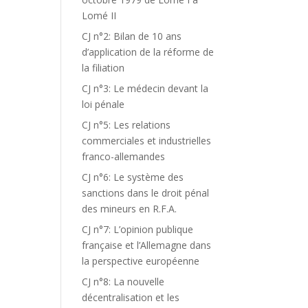
Lomé II
CJ n°2: Bilan de 10 ans
d’application de la réforme de
la filiation
CJ n°3: Le médecin devant la
loi pénale
CJ n°5: Les relations
commerciales et industrielles
franco-allemandes
CJ n°6: Le système des
sanctions dans le droit pénal
des mineurs en R.F.A.
CJ n°7: L’opinion publique
française et l’Allemagne dans
la perspective européenne
CJ n°8: La nouvelle
décentralisation et les