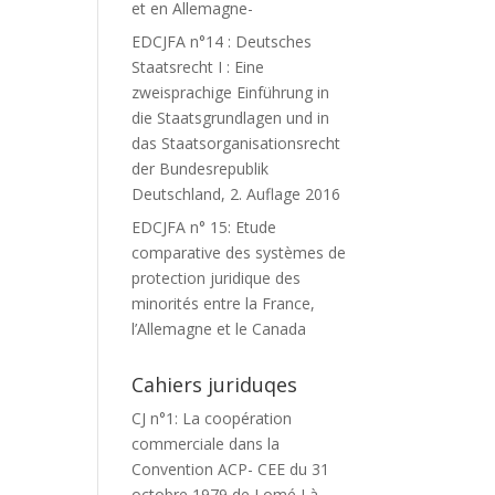
et en Allemagne-
EDCJFA n°14 : Deutsches
Staatsrecht I : Eine
zweisprachige Einführung in
die Staatsgrundlagen und in
das Staatsorganisationsrecht
der Bundesrepublik
Deutschland, 2. Auflage 2016
EDCJFA n° 15: Etude
comparative des systèmes de
protection juridique des
minorités entre la France,
l’Allemagne et le Canada
Cahiers juriduqes
CJ n°1: La coopération
commerciale dans la
Convention ACP- CEE du 31
octobre 1979 de Lomé I à