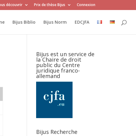
us découvrir
Prix de thèse Bijus
Connexion
me
Bijus Biblio
Bijus Norm
EDCJFA
Bijus est un service de
la Chaire de droit
public du Centre
juridique franco-
allemand
Bijus Recherche