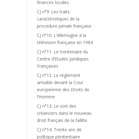
finances locales
CJ n°9: Les traits
caractéristiques de la
procedure pénale française
CJ n°10: L’Allemagne à la
télévision française en 1984
CJ n°11: Le trentenaire du
Centre d’Etudes Juridiques
Françaises
CJ n°12: Le règlement
amiable devant la Cour
européenne des Droits de
l’Homme
CJ n°13: Le sort des
créanciers dans le nouveau
droit français de la faillite
CJ n°14: Trente ans de
politique pénitentiaire