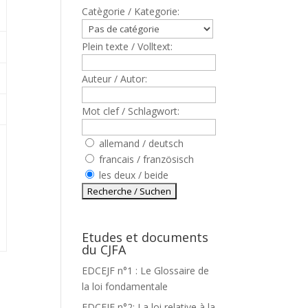
Catègorie / Kategorie:
Plein texte / Volltext:
Auteur / Autor:
Mot clef / Schlagwort:
allemand / deutsch
francais / französisch
les deux / beide
Etudes et documents
du CJFA
EDCEJF n°1 : Le Glossaire de
la loi fondamentale
EDCEJF n°2: La loi relative à la