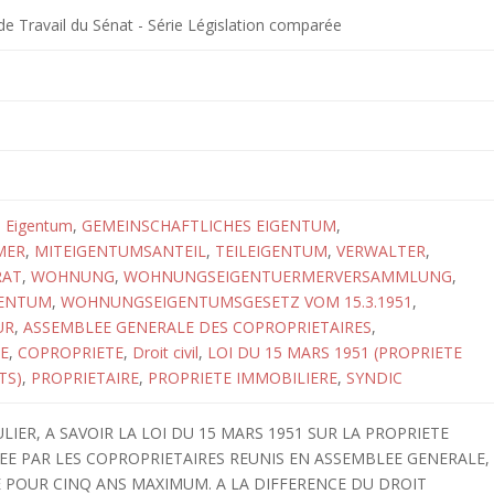
 Travail du Sénat - Série Législation comparée
,
Eigentum
,
GEMEINSCHAFTLICHES EIGENTUM
,
MER
,
MITEIGENTUMSANTEIL
,
TEILEIGENTUM
,
VERWALTER
,
RAT
,
WOHNUNG
,
WOHNUNGSEIGENTUERMERVERSAMMLUNG
,
ENTUM
,
WOHNUNGSEIGENTUMSGESETZ VOM 15.3.1951
,
UR
,
ASSEMBLEE GENERALE DES COPROPRIETAIRES
,
E
,
COPROPRIETE
,
Droit civil
,
LOI DU 15 MARS 1951 (PROPRIETE
TS)
,
PROPRIETAIRE
,
PROPRIETE IMMOBILIERE
,
SYNDIC
IER, A SAVOIR LA LOI DU 15 MARS 1951 SUR LA PROPRIETE
EE PAR LES COPROPRIETAIRES REUNIS EN ASSEMBLEE GENERALE,
 POUR CINQ ANS MAXIMUM. A LA DIFFERENCE DU DROIT