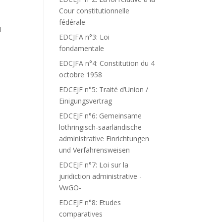
,
Cour constitutionnelle
fédérale
I
EDCJFA n°3: Loi
N
fondamentale
EDCJFA n°4: Constitution du 4
octobre 1958
EDCEJF n°5: Traité d’Union /
Einigungsvertrag
EDCEJF n°6: Gemeinsame
lothringisch-saarländische
administrative Einrichtungen
und Verfahrensweisen
EDCEJF n°7: Loi sur la
juridiction administrative -
VwGO-
EDCEJF n°8: Etudes
comparatives