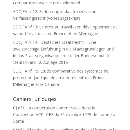
comparaison avec le droit allemand
EDCJFA n°12: Einführung in das französische
Verfassungsrecht (Vorlesungsskript)
EDCJFA n°13: Le droit au travail -son développement et
sa portée actuelle en France et en Allemagne-
EDCJFA n°14 : Deutsches Staatsrecht I : Eine
zweisprachige Einführung in die Staatsgrundlagen und
in das Staatsorganisationsrecht der Bundesrepublik
Deutschland, 2. Auflage 2016
EDCJFA n° 15: Etude comparative des systèmes de
protection juridique des minorités entre la France,
l’Allemagne et le Canada
Cahiers juriduqes
CJ n°1: La coopération commerciale dans la
Convention ACP- CEE du 31 octobre 1979 de Lomé I à
Lomé II
CJ n°2: Bilan de 10 ans d’application de la réforme de la