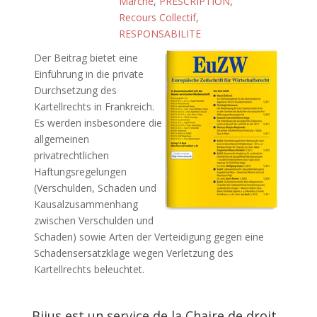
Marché
,
PRESCRIPTION
,
Recours Collectif
,
RESPONSABILITE
Der Beitrag bietet eine
Einführung in die private
Durchsetzung des
Kartellrechts in Frankreich.
Es werden insbesondere die
allgemeinen
privatrechtlichen
Haftungsregelungen
(Verschulden, Schaden und
Kausalzusammenhang
zwischen Verschulden und
Schaden) sowie Arten der Verteidigung gegen eine
Schadensersatzklage wegen Verletzung des
Kartellrechts beleuchtet.
Bijus est un service de la Chaire de droit