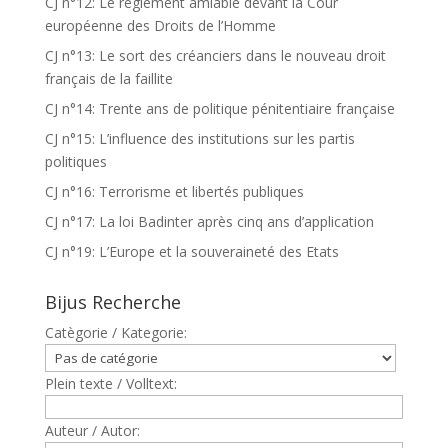
CJ n°12: Le règlement amiable devant la Cour
européenne des Droits de l’Homme
CJ n°13: Le sort des créanciers dans le nouveau droit
français de la faillite
CJ n°14: Trente ans de politique pénitentiaire française
CJ n°15: L’influence des institutions sur les partis
politiques
CJ n°16: Terrorisme et libertés publiques
CJ n°17: La loi Badinter après cinq ans d’application
CJ n°19: L’Europe et la souveraineté des Etats
Bijus Recherche
Catègorie / Kategorie:
Plein texte / Volltext:
Auteur / Autor: