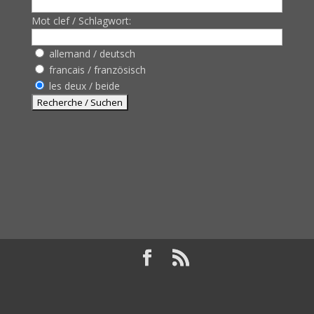
Mot clef / Schlagwort:
allemand / deutsch
francais / französisch
les deux / beide
Design de
Elegant Themes
| Propulsé par
WordPress