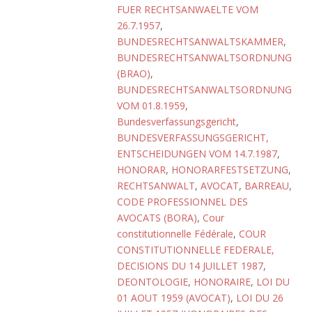
FUER RECHTSANWAELTE VOM
26.7.1957
,
BUNDESRECHTSANWALTSKAMMER
,
BUNDESRECHTSANWALTSORDNUNG
(BRAO)
,
BUNDESRECHTSANWALTSORDNUNG
VOM 01.8.1959
,
Bundesverfassungsgericht
,
BUNDESVERFASSUNGSGERICHT,
ENTSCHEIDUNGEN VOM 14.7.1987
,
HONORAR
,
HONORARFESTSETZUNG
,
RECHTSANWALT
,
AVOCAT
,
BARREAU
,
CODE PROFESSIONNEL DES
AVOCATS (BORA)
,
Cour
constitutionnelle Fédérale
,
COUR
CONSTITUTIONNELLE FEDERALE,
DECISIONS DU 14 JUILLET 1987
,
DEONTOLOGIE
,
HONORAIRE
,
LOI DU
01 AOUT 1959 (AVOCAT)
,
LOI DU 26