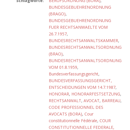
Schlagworte:
BERUFSORDNUNG (BORA)
,
BUNDESGEBUEHRENORDNUNG
(BRAGO)
,
BUNDESGEBUEHRENORDNUNG
FUER RECHTSANWAELTE VOM
26.7.1957
,
BUNDESRECHTSANWALTSKAMMER
,
BUNDESRECHTSANWALTSORDNUNG
(BRAO)
,
BUNDESRECHTSANWALTSORDNUNG
VOM 01.8.1959
,
Bundesverfassungsgericht
,
BUNDESVERFASSUNGSGERICHT,
ENTSCHEIDUNGEN VOM 14.7.1987
,
HONORAR
,
HONORARFESTSETZUNG
,
RECHTSANWALT
,
AVOCAT
,
BARREAU
,
CODE PROFESSIONNEL DES
AVOCATS (BORA)
,
Cour
constitutionnelle Fédérale
,
COUR
CONSTITUTIONNELLE FEDERALE,