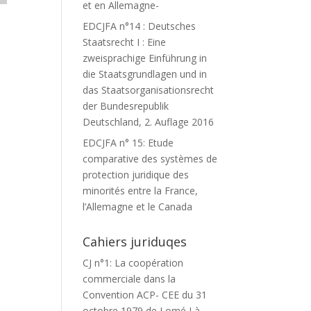
et en Allemagne-
EDCJFA n°14 : Deutsches
Staatsrecht I : Eine
zweisprachige Einführung in
die Staatsgrundlagen und in
das Staatsorganisationsrecht
der Bundesrepublik
Deutschland, 2. Auflage 2016
EDCJFA n° 15: Etude
comparative des systèmes de
protection juridique des
minorités entre la France,
l’Allemagne et le Canada
Cahiers juriduqes
CJ n°1: La coopération
commerciale dans la
Convention ACP- CEE du 31
octobre 1979 de Lomé I à