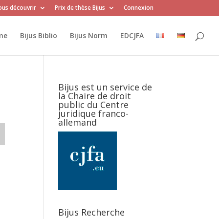
us découvrir
Prix de thèse Bijus
Connexion
me
Bijus Biblio
Bijus Norm
EDCJFA
Bijus est un service de
la Chaire de droit
public du Centre
juridique franco-
allemand
Bijus Recherche