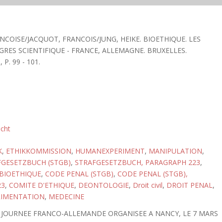
ANCOISE/JACQUOT, FRANCOIS/JUNG, HEIKE. BIOETHIQUE. LES
GRES SCIENTIFIQUE - FRANCE, ALLEMAGNE. BRUXELLES.
P. 99 - 101.
echt
K
,
ETHIKKOMMISSION
,
HUMANEXPERIMENT
,
MANIPULATION
,
FGESETZBUCH (STGB)
,
STRAFGESETZBUCH, PARAGRAPH 223
,
BIOETHIQUE
,
CODE PENAL (STGB)
,
CODE PENAL (STGB),
23
,
COMITE D'ETHIQUE
,
DEONTOLOGIE
,
Droit civil
,
DROIT PENAL
,
RIMENTATION
,
MEDECINE
 JOURNEE FRANCO-ALLEMANDE ORGANISEE A NANCY, LE 7 MARS