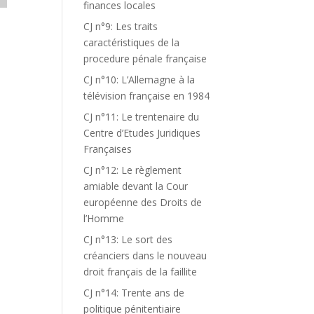
finances locales
CJ n°9: Les traits
caractéristiques de la
procedure pénale française
CJ n°10: L’Allemagne à la
télévision française en 1984
CJ n°11: Le trentenaire du
Centre d’Etudes Juridiques
Françaises
CJ n°12: Le règlement
amiable devant la Cour
européenne des Droits de
l’Homme
CJ n°13: Le sort des
créanciers dans le nouveau
droit français de la faillite
CJ n°14: Trente ans de
politique pénitentiaire