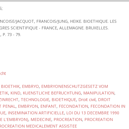
S;
ANCOISE/JACQUOT, FRANCOIS/JUNG, HEIKE. BIOETHIQUE. LES
GRES SCIENTIFIQUE - FRANCE, ALLEMAGNE. BRUXELLES.
P. 73 - 79.
echt
,
BIOETHIK
,
EMBRYO
,
EMBRYONENSCHUTZGESETZ VOM
ETIK
,
KIND
,
KUENSTLICHE BEFRUCHTUNG
,
MANIPULATION
,
ZINRECHT
,
TECHNOLOGIE
,
BIOETHIQUE
,
Droit civil
,
DROIT
T PENAL
,
EMBRYON
,
ENFANT
,
FECONDATION
,
FECONDATION IN
QUE
,
INSEMINATION ARTIFICIELLE
,
LOI DU 13 DECEMBRE 1990
E L'EMBRYON)
,
MEDECINE
,
PROCREATION
,
PROCREATION
ROCREATION MEDICALEMENT ASSISTEE