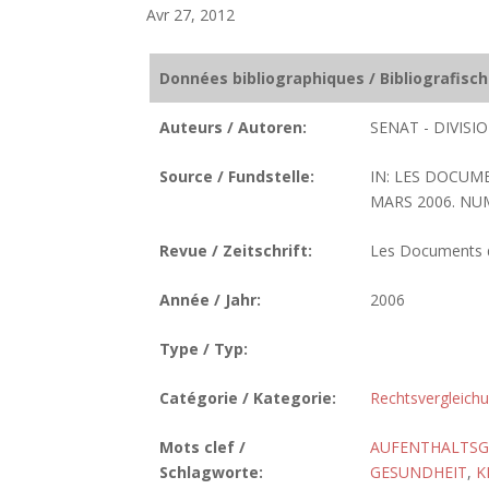
Avr 27, 2012
Données bibliographiques / Bibliografisc
Auteurs / Autoren:
SENAT - DIVIS
Source / Fundstelle:
IN: LES DOCUM
MARS 2006. NUME
Revue / Zeitschrift:
Les Documents de
Année / Jahr:
2006
Type / Typ:
Catégorie / Kategorie:
Rechtsvergleich
Mots clef /
AUFENTHALTSGE
Schlagworte:
GESUNDHEIT
,
K