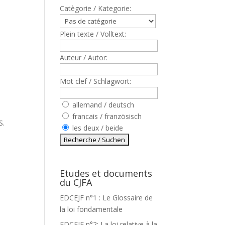
Catègorie / Kategorie:
Plein texte / Volltext:
Auteur / Autor:
Mot clef / Schlagwort:
allemand / deutsch
francais / französisch
S.
les deux / beide
Etudes et documents
du CJFA
EDCEJF n°1 : Le Glossaire de
la loi fondamentale
EDCEJF n°2: La loi relative à la