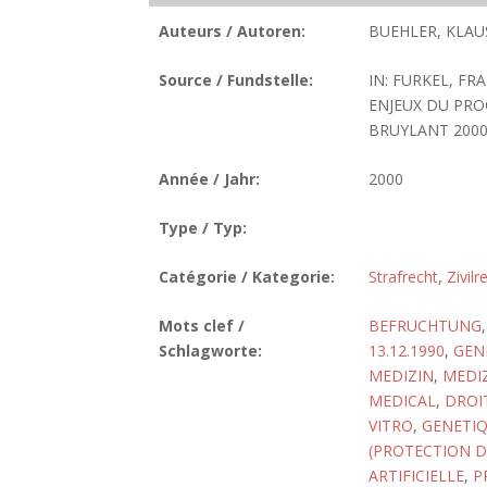
Auteurs / Autoren:
BUEHLER, KLAU
Source / Fundstelle:
IN: FURKEL, FR
ENJEUX DU PRO
BRUYLANT 2000, 
Année / Jahr:
2000
Type / Typ:
Catégorie / Kategorie:
Strafrecht
,
Zivilr
Mots clef /
BEFRUCHTUNG
Schlagworte:
13.12.1990
,
GEN
MEDIZIN
,
MEDI
MEDICAL
,
DROI
VITRO
,
GENETI
(PROTECTION D
ARTIFICIELLE
,
P