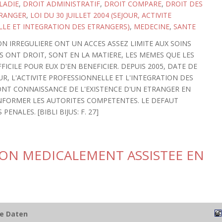
LADIE
,
DROIT ADMINISTRATIF
,
DROIT COMPARE
,
DROIT DES
RANGER
,
LOI DU 30 JUILLET 2004 (SEJOUR, ACTIVITE
LE ET INTEGRATION DES ETRANGERS)
,
MEDECINE
,
SANTE
N IRREGULIERE ONT UN ACCES ASSEZ LIMITE AUX SOINS
S ONT DROIT, SONT EN LA MATIERE, LES MEMES QUE LES
FFICILE POUR EUX D'EN BENEFICIER. DEPUIS 2005, DATE DE
OUR, L'ACTIVITE PROFESSIONNELLE ET L'INTEGRATION DES
ONT CONNAISSANCE DE L'EXISTENCE D'UN ETRANGER EN
INFORMER LES AUTORITES COMPETENTES. LE DEFAUT
NALES. [BIBLI BIJUS: F. 27]
ION MEDICALEMENT ASSISTEE EN
he Daten