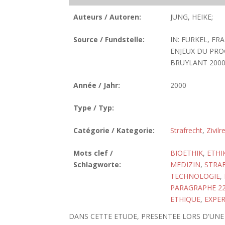
Auteurs / Autoren:
JUNG, HEIKE;
Source / Fundstelle:
IN: FURKEL, FR
ENJEUX DU PRO
BRUYLANT 2000, 
Année / Jahr:
2000
Type / Typ:
Catégorie / Kategorie:
Strafrecht
,
Zivilr
Mots clef /
BIOETHIK
,
ETHI
Schlagworte:
MEDIZIN
,
STRA
TECHNOLOGIE
,
PARAGRAPHE 2
ETHIQUE
,
EXPE
DANS CETTE ETUDE, PRESENTEE LORS D'UNE