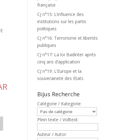
française
CJ n°15: L’influence des
institutions sur les partis
politiques
DE
CJ n°16: Terrorisme et libertés
publiques
CJ n°17: La loi Badinter après
cinq ans d’application
CJ n°19: L’Europe et la
souveraineté des Etats
AR
Bijus Recherche
Catègorie / Kategorie:
Plein texte / Volltext:
Auteur / Autor: