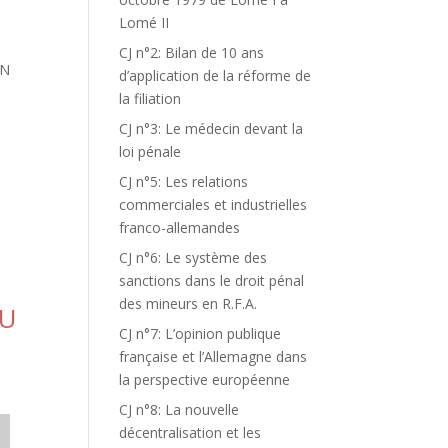
Lomé II
CJ n°2: Bilan de 10 ans
ON
d’application de la réforme de
la filiation
CJ n°3: Le médecin devant la
loi pénale
CJ n°5: Les relations
commerciales et industrielles
franco-allemandes
CJ n°6: Le système des
sanctions dans le droit pénal
des mineurs en R.F.A.
CU
CJ n°7: L’opinion publique
française et l’Allemagne dans
la perspective européenne
CJ n°8: La nouvelle
décentralisation et les