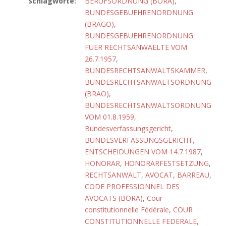
Schlagworte:
BERUFSORDNUNG (BORA)
,
BUNDESGEBUEHRENORDNUNG
(BRAGO)
,
BUNDESGEBUEHRENORDNUNG
FUER RECHTSANWAELTE VOM
26.7.1957
,
BUNDESRECHTSANWALTSKAMMER
,
BUNDESRECHTSANWALTSORDNUNG
(BRAO)
,
BUNDESRECHTSANWALTSORDNUNG
VOM 01.8.1959
,
Bundesverfassungsgericht
,
BUNDESVERFASSUNGSGERICHT,
ENTSCHEIDUNGEN VOM 14.7.1987
,
HONORAR
,
HONORARFESTSETZUNG
,
RECHTSANWALT
,
AVOCAT
,
BARREAU
,
CODE PROFESSIONNEL DES
AVOCATS (BORA)
,
Cour
constitutionnelle Fédérale
,
COUR
CONSTITUTIONNELLE FEDERALE,