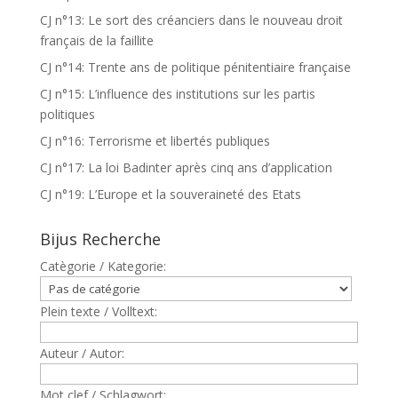
CJ n°13: Le sort des créanciers dans le nouveau droit
français de la faillite
CJ n°14: Trente ans de politique pénitentiaire française
CJ n°15: L’influence des institutions sur les partis
politiques
CJ n°16: Terrorisme et libertés publiques
CJ n°17: La loi Badinter après cinq ans d’application
CJ n°19: L’Europe et la souveraineté des Etats
Bijus Recherche
Catègorie / Kategorie:
Plein texte / Volltext:
Auteur / Autor:
Mot clef / Schlagwort: