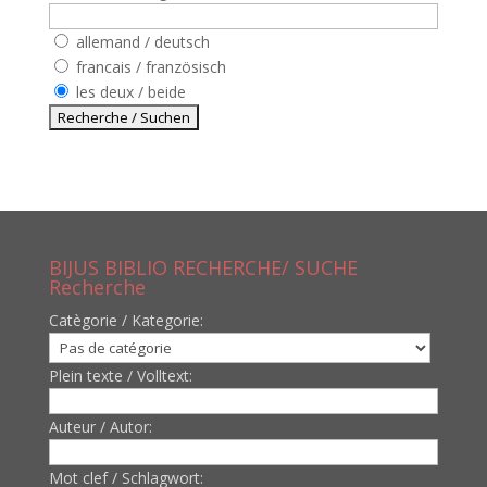
allemand / deutsch
francais / französisch
les deux / beide
BIJUS BIBLIO RECHERCHE/ SUCHE
Recherche
Catègorie / Kategorie:
Plein texte / Volltext:
Auteur / Autor:
Mot clef / Schlagwort: