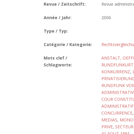
Revue / Zeitschrift:
Revue administrat
Année / Jahr:
2006
Type / Typ:
Catégorie / Kategorie:
Rechtsvergleich
Mots clef /
ANSTALT, OEFF
Schlagworte:
RUNDFUNKURTE
KONKURRENZ
,
PRIVATISIERUN
RUNDFUNK VOM 
ADMINISTRATIV
COUR CONSTITU
ADMINISTRATIF
CONCURRENCE
MEDIAS
,
MONO
PRIVE
,
SECTEUR
31 AOUT 1991