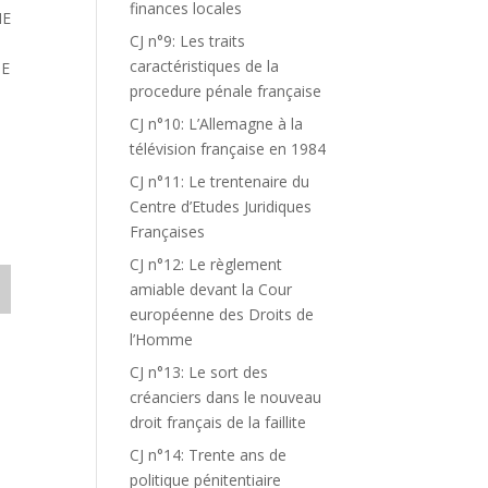
finances locales
ME
CJ n°9: Les traits
caractéristiques de la
DE
procedure pénale française
CJ n°10: L’Allemagne à la
télévision française en 1984
CJ n°11: Le trentenaire du
Centre d’Etudes Juridiques
Françaises
CJ n°12: Le règlement
amiable devant la Cour
européenne des Droits de
l’Homme
CJ n°13: Le sort des
créanciers dans le nouveau
droit français de la faillite
CJ n°14: Trente ans de
politique pénitentiaire