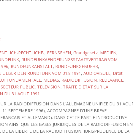
t
ENTLICH-RECHTLICHE-
,
FERNSEHEN
,
Grundgesetz
,
MEDIEN
,
UNDFUNK
,
RUNDFUNKAENDERUNGSSTAATSVERTRAG VOM
.1996
,
RUNDFUNKANSTALT
,
RUNDFUNKGEBUEHR
,
 UEBER DEN RUNDFUNK VOM 31.8.1991
,
AUDIOVISUEL
,
Droit
LOI FONDAMENTALE
,
MEDIAS
,
RADIODIFFUSION
,
REDEVANCE
,
,
SECTEUR PUBLIC
,
TELEVISION
,
TRAITE D'ETAT SUR LA
N DU 31 AOUT 1991
SUR LA RADIODIFFUSION DANS L'ALLEMAGNE UNIFIEE DU 31 AOU
6 - 11 SEPTEMBRE 1996), ACCOMPAGNEE D'UNE BREVE
 FRANCAIS ET ALLEMAND). DANS CETTE PARTIE INTRODUCTIVE
ON AINSI QUE LES BASES JURIDIQUES DE LA RADIODIFFUSION EN
DE LA LIBERTE DE LA RADIODIFFUSION, JURISPRUDENCE DE LA