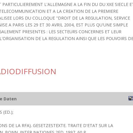
PARTICULIEREMENT L'ALLEMAGNE A LA FIN DU DU XXE SIECLE E
A TELECOMMUNICATION ET A LA CREATION DE LA PREMIERE
ALISEE LORS DU COLLOQUE "DROIT DE LA REGULATION, SERVICE
E A PARIS LES 29 ET 30 AVRIL 2004, EST PLUS QU'UNE SIMPLE
GALEMENT PRESENTES : LES SECTEURS CONCERNES ET LEUR
L'ORGANISATION DE LA REGULATION AINSI QUE LES POUVOIRS D
RADIODIFFUSION
he Daten
 (ED.);
ONS DE LA RFA). GESETZESTEXTE. TRAITE D'ETAT SUR LA
. BONN. INTER NATIONES 2ED. 1997, 60 P.