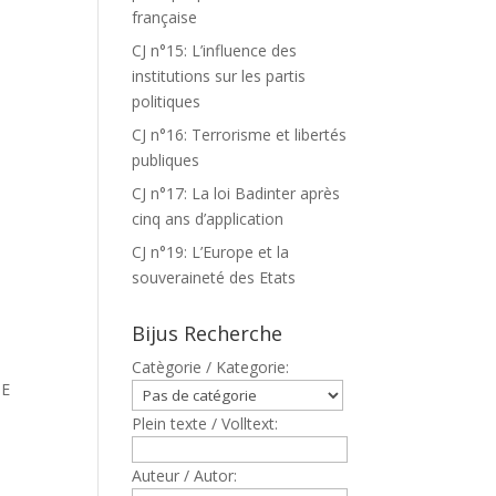
française
CJ n°15: L’influence des
institutions sur les partis
politiques
CJ n°16: Terrorisme et libertés
publiques
CJ n°17: La loi Badinter après
cinq ans d’application
CJ n°19: L’Europe et la
souveraineté des Etats
Bijus Recherche
T
Catègorie / Kategorie:
IE
Plein texte / Volltext:
Auteur / Autor: