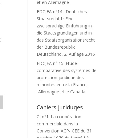
et en Allemagne-
T
EDCJFA n°14 : Deutsches
Staatsrecht I : Eine
zweisprachige Einführung in
die Staatsgrundlagen und in
E
das Staatsorganisationsrecht
der Bundesrepublik
Deutschland, 2. Auflage 2016
EDCJFA n° 15: Etude
comparative des systèmes de
protection juridique des
minorités entre la France,
l’Allemagne et le Canada
Cahiers juriduqes
CJ n°1: La coopération
commerciale dans la
Convention ACP- CEE du 31
octobre 1979 de Lomé I à