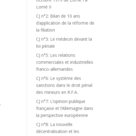
Lomé II
CJ n°2: Bilan de 10 ans
d’application de la réforme de
la filiation
CJ n°3: Le médecin devant la
loi pénale
CJ n°5: Les relations
commerciales et industrielles
franco-allemandes
CJ n°6: Le système des
sanctions dans le droit pénal
des mineurs en R.F.A.
CJ n°7: L’opinion publique
T
française et l’Allemagne dans
la perspective européenne
CJ n°8: La nouvelle
décentralisation et les