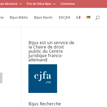
us découvrir
Prix de thèse Bijus
Connexion
me
Bijus Biblio
Bijus Norm
EDCJFA
Bijus est un service de
la Chaire de droit
public du Centre
juridique franco-
allemand
Bijus Recherche