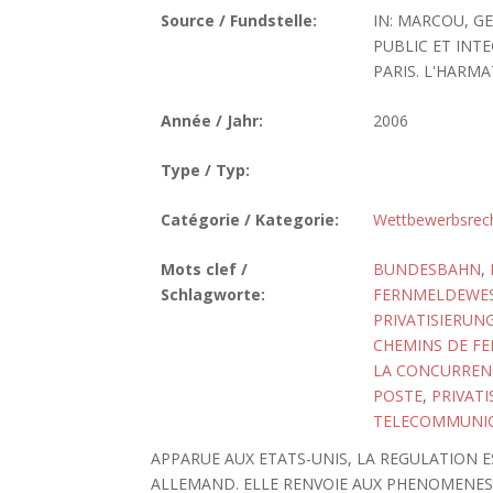
Source / Fundstelle:
IN: MARCOU, G
PUBLIC ET INT
PARIS. L'HARMAT
Année / Jahr:
2006
Type / Typ:
Catégorie / Kategorie:
Wettbewerbsrec
Mots clef /
BUNDESBAHN
,
Schlagworte:
FERNMELDEWE
PRIVATISIERUN
CHEMINS DE FE
LA CONCURREN
POSTE
,
PRIVATI
TELECOMMUNI
APPARUE AUX ETATS-UNIS, LA REGULATION
ALLEMAND. ELLE RENVOIE AUX PHENOMENES D