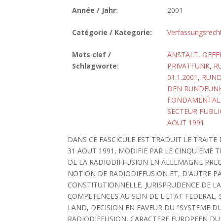
Année / Jahr:
2001
Catégorie / Kategorie:
Verfassungsrech
Mots clef /
ANSTALT, OEFF
Schlagworte:
PRIVATFUNK
,
R
01.1.2001
,
RUND
DEN RUNDFUNK 
FONDAMENTAL
SECTEUR PUBLI
AOUT 1991
DANS CE FASCICULE EST TRADUIT LE TRAITE
31 AOUT 1991, MODIFIE PAR LE CINQUIEME T
DE LA RADIODIFFUSION EN ALLEMAGNE PREC
NOTION DE RADIODIFFUSION ET, D'AUTRE PA
CONSTITUTIONNELLE, JURISPRUDENCE DE LA
COMPETENCES AU SEIN DE L'ETAT FEDERAL,
LAND, DECISION EN FAVEUR DU "SYSTEME DU
RADIODIFFUSION, CARACTERE EUROPEEN DU DR