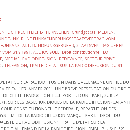
t
ENTLICH-RECHTLICHE-
,
FERNSEHEN
,
Grundgesetz
,
MEDIEN
,
UNDFUNK
,
RUNDFUNKAENDERUNGSSTAATSVERTRAG VOM
FUNKANSTALT
,
RUNDFUNKGEBUEHR
,
STAATSVERTRAG UEBER
VOM 31.8.1991
,
AUDIOVISUEL
,
Droit constitutionnel
,
LOI
E
,
MEDIAS
,
RADIODIFFUSION
,
REDEVANCE
,
SECTEUR PRIVE
,
C
,
TELEVISION
,
TRAITE D'ETAT SUR LA RADIODIFFUSION DU 31
 D'ETAT SUR LA RADIODIFFUSION DANS L'ALLEMAGNE UNIFIEE DU
RAITE DU 1ER JANVIER 2001. UNE BREVE PRESENTATION DU DROI
EDE CETTE TRADUCTION. ELLE PORTE, D'UNE PART, SUR LA
RT, SUR LES BASES JURIDIQUES DE LA RADIODIFFUSION (GARANT
 COUR CONSTITUTIONNELLE FEDERALE, REPARTITION DES
 SYSTEME DE LA RADIODIFFUSION MARQUE PAR LE DROIT DU
ALISTE DE RADIODIFFUSION", TRAITE D'ETAT SUR LA
OIT ALLEMAND DE LA RADIODIFFUSION). [BIBLI BIJUS: F. 52]