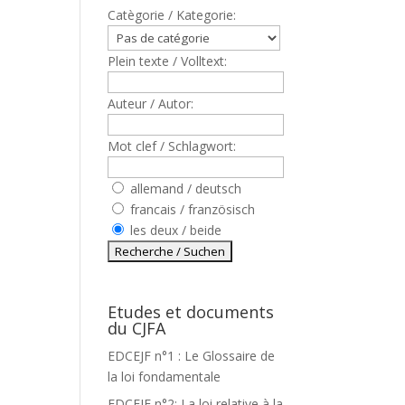
Catègorie / Kategorie:
Plein texte / Volltext:
Auteur / Autor:
Mot clef / Schlagwort:
allemand / deutsch
francais / französisch
les deux / beide
Etudes et documents
du CJFA
EDCEJF n°1 : Le Glossaire de
la loi fondamentale
EDCEJF n°2: La loi relative à la