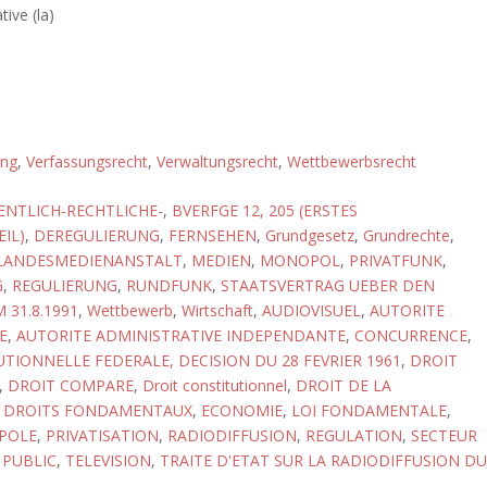
ive (la)
ung
,
Verfassungsrecht
,
Verwaltungsrecht
,
Wettbewerbsrecht
ENTLICH-RECHTLICHE-
,
BVERFGE 12, 205 (ERSTES
IL)
,
DEREGULIERUNG
,
FERNSEHEN
,
Grundgesetz
,
Grundrechte
,
LANDESMEDIENANSTALT
,
MEDIEN
,
MONOPOL
,
PRIVATFUNK
,
G
,
REGULIERUNG
,
RUNDFUNK
,
STAATSVERTRAG UEBER DEN
31.8.1991
,
Wettbewerb
,
Wirtschaft
,
AUDIOVISUEL
,
AUTORITE
E
,
AUTORITE ADMINISTRATIVE INDEPENDANTE
,
CONCURRENCE
,
TIONNELLE FEDERALE, DECISION DU 28 FEVRIER 1961
,
DROIT
,
DROIT COMPARE
,
Droit constitutionnel
,
DROIT DE LA
,
DROITS FONDAMENTAUX
,
ECONOMIE
,
LOI FONDAMENTALE
,
POLE
,
PRIVATISATION
,
RADIODIFFUSION
,
REGULATION
,
SECTEUR
 PUBLIC
,
TELEVISION
,
TRAITE D'ETAT SUR LA RADIODIFFUSION DU