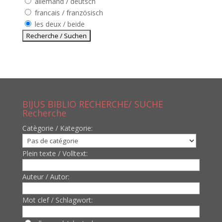
allemand / deutsch
francais / französisch
les deux / beide
BIJUS BIBLIO RECHERCHE/ SUCHE
Recherche
Catègorie / Kategorie:
Plein texte / Volltext:
Auteur / Autor:
Mot clef / Schlagwort: