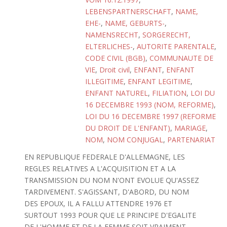
LEBENSPARTNERSCHAFT
,
NAME,
EHE-
,
NAME, GEBURTS-
,
NAMENSRECHT
,
SORGERECHT,
ELTERLICHES-
,
AUTORITE PARENTALE
,
CODE CIVIL (BGB)
,
COMMUNAUTE DE
VIE
,
Droit civil
,
ENFANT
,
ENFANT
ILLEGITIME
,
ENFANT LEGITIME
,
ENFANT NATUREL
,
FILIATION
,
LOI DU
16 DECEMBRE 1993 (NOM, REFORME)
,
LOI DU 16 DECEMBRE 1997 (REFORME
DU DROIT DE L'ENFANT)
,
MARIAGE
,
NOM
,
NOM CONJUGAL
,
PARTENARIAT
EN REPUBLIQUE FEDERALE D'ALLEMAGNE, LES
REGLES RELATIVES A L'ACQUISITION ET A LA
TRANSMISSION DU NOM N'ONT EVOLUE QU'ASSEZ
TARDIVEMENT. S'AGISSANT, D'ABORD, DU NOM
DES EPOUX, IL A FALLU ATTENDRE 1976 ET
SURTOUT 1993 POUR QUE LE PRINCIPE D'EGALITE
DE L'HOMME ET DE LA FEMME SOIT VRAIMENT