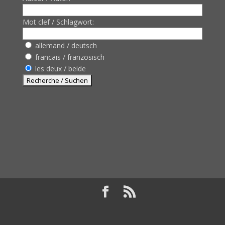
Mot clef / Schlagwort:
allemand / deutsch
francais / französisch
les deux / beide
Design de
Elegant Themes
| Propulsé par
WordPress