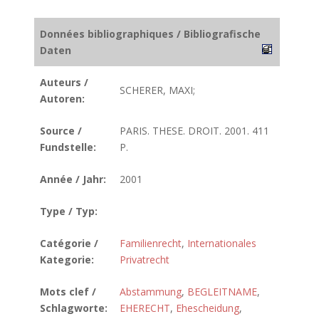
Données bibliographiques / Bibliografische
Daten
Auteurs /
SCHERER, MAXI;
Autoren:
Source /
PARIS. THESE. DROIT. 2001. 411
Fundstelle:
P.
Année / Jahr:
2001
Type / Typ:
Catégorie /
Familienrecht
,
Internationales
Kategorie:
Privatrecht
Mots clef /
Abstammung
,
BEGLEITNAME
,
Schlagworte:
EHERECHT
,
Ehescheidung
,