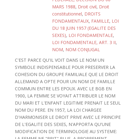
MARS 1988
,
Droit civil
,
Droit
constitutionnel
,
DROITS
FONDAMENTAUX
,
FAMILLE
,
LOI
DU 18 JUIN 1957 (EGALITE DES
SEXES)
,
LOI FONDAMENTALE
,
LOI FONDAMENTALE, ART. 3 II
,
NOM
,
NOM CONJUGAL
C'EST PARCE QU'IL VOIT DANS LE NOM UN
SYMBOLE INDISPENSABLE POUR PRESERVER LA
COHESION DU GROUPE FAMILIALE QUE LE DROIT
ALLEMAND A OPTE POUR UN NOM DE FAMILLE
COMMUN ENTRE LES EPOUX. AVEC LE BGB EN
1900, LA FEMME SE VOYAIT ATTRIBUER LE NOM
DU MARI ET L'ENFANT LEGITIME PRENAIT LE SEUL
NOM DU PERE. EN 1957, LA LOI CHARGEE
D'HARMONISER LE DROIT PRIVE AVEC LE PRINCIPE
DE L'EGALITE DES SEXES, N'APPORTA QU'UNE
MODIFICATION DE TERMINOLOGIE AU SYSTEME:
LA FEMME NE "PRIT" PLUS, A PROPREMENT