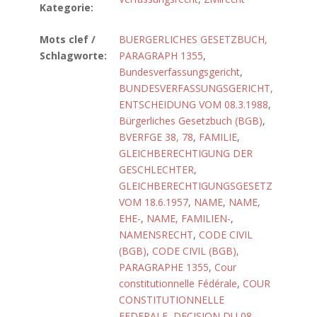
Kategorie:
Mots clef /
BUERGERLICHES GESETZBUCH,
Schlagworte:
PARAGRAPH 1355
,
Bundesverfassungsgericht
,
BUNDESVERFASSUNGSGERICHT,
ENTSCHEIDUNG VOM 08.3.1988
,
Bürgerliches Gesetzbuch (BGB)
,
BVERFGE 38, 78
,
FAMILIE
,
GLEICHBERECHTIGUNG DER
GESCHLECHTER
,
GLEICHBERECHTIGUNGSGESETZ
VOM 18.6.1957
,
NAME
,
NAME,
EHE-
,
NAME, FAMILIEN-
,
NAMENSRECHT
,
CODE CIVIL
(BGB)
,
CODE CIVIL (BGB),
PARAGRAPHE 1355
,
Cour
constitutionnelle Fédérale
,
COUR
CONSTITUTIONNELLE
FEDERALE, DECISION DU 08