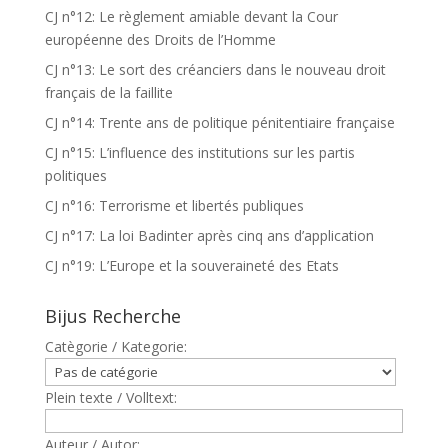
CJ n°12: Le règlement amiable devant la Cour
européenne des Droits de l’Homme
CJ n°13: Le sort des créanciers dans le nouveau droit
français de la faillite
CJ n°14: Trente ans de politique pénitentiaire française
CJ n°15: L’influence des institutions sur les partis
politiques
CJ n°16: Terrorisme et libertés publiques
CJ n°17: La loi Badinter après cinq ans d’application
CJ n°19: L’Europe et la souveraineté des Etats
Bijus Recherche
Catègorie / Kategorie:
Plein texte / Volltext:
Auteur / Autor: