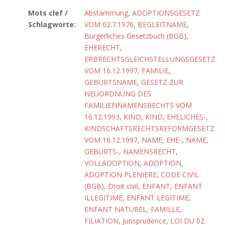
Mots clef /
Abstammung
,
ADOPTIONSGESETZ
Schlagworte:
VOM 02.7.1976
,
BEGLEITNAME
,
Bürgerliches Gesetzbuch (BGB)
,
EHERECHT
,
ERBRECHTSGLEICHSTELLUNGSGESETZ
VOM 16.12.1997
,
FAMILIE
,
GEBURTSNAME
,
GESETZ ZUR
NEUORDNUNG DES
FAMILIENNAMENSRECHTS VOM
16.12.1993
,
KIND
,
KIND, EHELICHES-
,
KINDSCHAFTSRECHTSREFORMGESETZ
VOM 16.12.1997
,
NAME, EHE-
,
NAME,
GEBURTS-
,
NAMENSRECHT
,
VOLLADOPTION
,
ADOPTION
,
ADOPTION PLENIERE
,
CODE CIVIL
(BGB)
,
Droit civil
,
ENFANT
,
ENFANT
ILLEGITIME
,
ENFANT LEGITIME
,
ENFANT NATUREL
,
FAMILLE
,
FILIATION
,
Jurisprudence
,
LOI DU 02