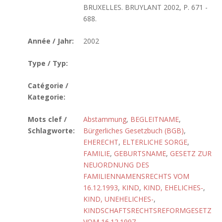
BRUXELLES. BRUYLANT 2002, P. 671 -
688.
Année / Jahr:
2002
Type / Typ:
Catégorie /
Kategorie:
Mots clef /
Abstammung
,
BEGLEITNAME
,
Schlagworte:
Bürgerliches Gesetzbuch (BGB)
,
EHERECHT
,
ELTERLICHE SORGE
,
FAMILIE
,
GEBURTSNAME
,
GESETZ ZUR
NEUORDNUNG DES
FAMILIENNAMENSRECHTS VOM
16.12.1993
,
KIND
,
KIND, EHELICHES-
,
KIND, UNEHELICHES-
,
KINDSCHAFTSRECHTSREFORMGESETZ
VOM 16.12.1997
,