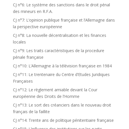
CJ n°6: Le système des sanctions dans le droit pénal
des mineurs en R.F.A.
CJ n°7: L’opinion publique française et l’Allemagne dans
la perspective européenne
CJ n°8: La nouvelle décentralisation et les finances
locales
CJ n°9: Les traits caractéristiques de la procedure
pénale française
CJ n°10: L’Allemagne à la télévision française en 1984
CJ n°11: Le trentenaire du Centre d’Etudes Juridiques
Françaises
CJ n°12: Le règlement amiable devant la Cour
européenne des Droits de l’Homme
CJ n°13: Le sort des créanciers dans le nouveau droit
français de la faillite
CJ n°14: Trente ans de politique pénitentiaire française
CJ n°15: L’influence des institutions sur les partis