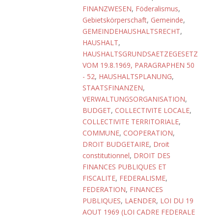
FINANZWESEN
,
Föderalismus
,
Gebietskörperschaft
,
Gemeinde
,
GEMEINDEHAUSHALTSRECHT
,
HAUSHALT
,
HAUSHALTSGRUNDSAETZEGESETZ
VOM 19.8.1969, PARAGRAPHEN 50
- 52
,
HAUSHALTSPLANUNG
,
STAATSFINANZEN
,
VERWALTUNGSORGANISATION
,
BUDGET
,
COLLECTIVITE LOCALE
,
COLLECTIVITE TERRITORIALE
,
COMMUNE
,
COOPERATION
,
DROIT BUDGETAIRE
,
Droit
constitutionnel
,
DROIT DES
FINANCES PUBLIQUES ET
FISCALITE
,
FEDERALISME
,
FEDERATION
,
FINANCES
PUBLIQUES
,
LAENDER
,
LOI DU 19
AOUT 1969 (LOI CADRE FEDERALE