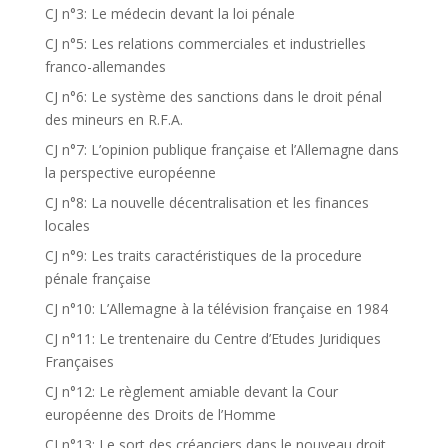
CJ n°3: Le médecin devant la loi pénale
CJ n°5: Les relations commerciales et industrielles
franco-allemandes
CJ n°6: Le système des sanctions dans le droit pénal
des mineurs en R.F.A.
CJ n°7: L’opinion publique française et l’Allemagne dans
la perspective européenne
CJ n°8: La nouvelle décentralisation et les finances
locales
CJ n°9: Les traits caractéristiques de la procedure
pénale française
CJ n°10: L’Allemagne à la télévision française en 1984
CJ n°11: Le trentenaire du Centre d’Etudes Juridiques
Françaises
CJ n°12: Le règlement amiable devant la Cour
européenne des Droits de l’Homme
CJ n°13: Le sort des créanciers dans le nouveau droit