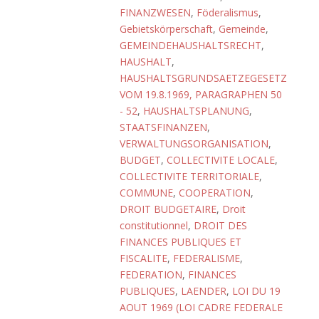
FINANZWESEN
,
Föderalismus
,
Gebietskörperschaft
,
Gemeinde
,
GEMEINDEHAUSHALTSRECHT
,
HAUSHALT
,
HAUSHALTSGRUNDSAETZEGESETZ
VOM 19.8.1969, PARAGRAPHEN 50
- 52
,
HAUSHALTSPLANUNG
,
STAATSFINANZEN
,
VERWALTUNGSORGANISATION
,
BUDGET
,
COLLECTIVITE LOCALE
,
COLLECTIVITE TERRITORIALE
,
COMMUNE
,
COOPERATION
,
DROIT BUDGETAIRE
,
Droit
constitutionnel
,
DROIT DES
FINANCES PUBLIQUES ET
FISCALITE
,
FEDERALISME
,
FEDERATION
,
FINANCES
PUBLIQUES
,
LAENDER
,
LOI DU 19
AOUT 1969 (LOI CADRE FEDERALE