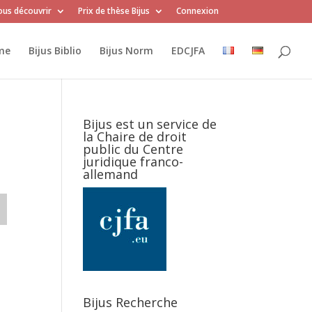
us découvrir
Prix de thèse Bijus
Connexion
me
Bijus Biblio
Bijus Norm
EDCJFA
Bijus est un service de
la Chaire de droit
public du Centre
juridique franco-
allemand
Bijus Recherche