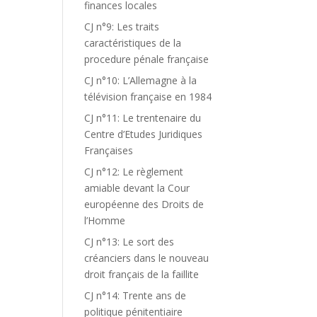
finances locales
CJ n°9: Les traits
caractéristiques de la
procedure pénale française
CJ n°10: L’Allemagne à la
télévision française en 1984
CJ n°11: Le trentenaire du
Centre d’Etudes Juridiques
Françaises
CJ n°12: Le règlement
amiable devant la Cour
européenne des Droits de
l’Homme
CJ n°13: Le sort des
créanciers dans le nouveau
droit français de la faillite
CJ n°14: Trente ans de
politique pénitentiaire