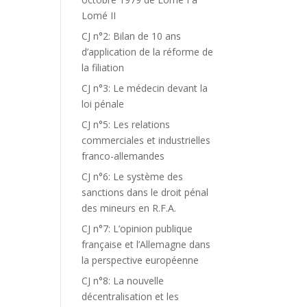
Lomé II
CJ n°2: Bilan de 10 ans
d’application de la réforme de
la filiation
CJ n°3: Le médecin devant la
loi pénale
CJ n°5: Les relations
commerciales et industrielles
franco-allemandes
CJ n°6: Le système des
sanctions dans le droit pénal
des mineurs en R.F.A.
CJ n°7: L’opinion publique
française et l’Allemagne dans
la perspective européenne
CJ n°8: La nouvelle
décentralisation et les