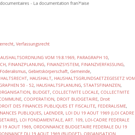
 documentaires - La documentation fran?ºaise
errecht
,
Verfassungsrecht
AUSHALTSORDNUNG VOM 19.8.1969, PARAGRAPH 10
,
ICH
,
FINANZPLANUNG
,
FINANZSYSTEM
,
FINANZVERFASSUNG
,
Föderalismus
,
Gebietskörperschaft
,
Gemeinde
,
HALTSRECHT
,
HAUSHALT
,
HAUSHALTSGRUNDSAETZEGESETZ VO
AGRAPHEN 50 - 52
,
HAUSHALTSPLANUNG
,
STAATSFINANZEN
,
RGANISATION
,
BUDGET
,
COLLECTIVITE LOCALE
,
COLLECTIVITE
COMMUNE
,
COOPERATION
,
DROIT BUDGETAIRE
,
Droit
DROIT DES FINANCES PUBLIQUES ET FISCALITE
,
FEDERALISME
,
INANCES PUBLIQUES
,
LAENDER
,
LOI DU 19 AOUT 1969 (LOI CADRE
ETAIRE)
,
LOI FONDAMENTALE, ART. 109
,
LOI-CADRE FEDERALE
 19 AOUT 1969
,
ORDONNANCE BUDGETAIRE FEDERALE DU 19
ONNANCE DU 19 AOUT 1969 (BUDGET)
,
ORGANISATION