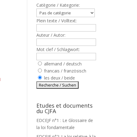
Catègorie / Kategorie:
Plein texte / Volltext:
Auteur / Autor:
Mot clef / Schlagwort:
allemand / deutsch
francais / französisch
les deux / beide
M
Etudes et documents
du CJFA
EDCEJF n°1 : Le Glossaire de
la loi fondamentale
EDCEJF n°2: La loi relative à la