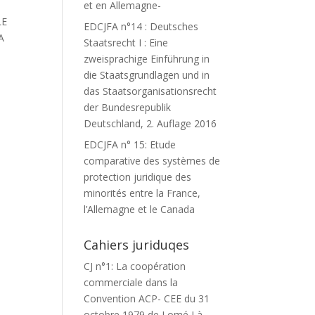
et en Allemagne-
LE
EDCJFA n°14 : Deutsches
A
Staatsrecht I : Eine
zweisprachige Einführung in
die Staatsgrundlagen und in
das Staatsorganisationsrecht
der Bundesrepublik
Deutschland, 2. Auflage 2016
EDCJFA n° 15: Etude
comparative des systèmes de
protection juridique des
minorités entre la France,
l’Allemagne et le Canada
Cahiers juriduqes
CJ n°1: La coopération
commerciale dans la
Convention ACP- CEE du 31
octobre 1979 de Lomé I à