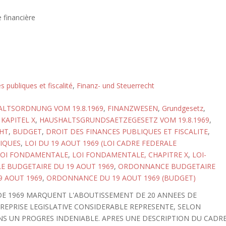
 financière
s publiques et fiscalité
,
Finanz- und Steuerrecht
LTSORDNUNG VOM 19.8.1969
,
FINANZWESEN
,
Grundgesetz
,
KAPITEL X
,
HAUSHALTSGRUNDSAETZEGESETZ VOM 19.8.1969
,
HT
,
BUDGET
,
DROIT DES FINANCES PUBLIQUES ET FISCALITE
,
IQUES
,
LOI DU 19 AOUT 1969 (LOI CADRE FEDERALE
LOI FONDAMENTALE
,
LOI FONDAMENTALE, CHAPITRE X
,
LOI-
E BUDGETAIRE DU 19 AOUT 1969
,
ORDONNANCE BUDGETAIRE
9 AOUT 1969
,
ORDONNANCE DU 19 AOUT 1969 (BUDGET)
 DE 1969 MARQUENT L'ABOUTISSEMENT DE 20 ANNEES DE
TREPRISE LEGISLATIVE CONSIDERABLE REPRESENTE, SELON
NS UN PROGRES INDENIABLE. APRES UNE DESCRIPTION DU CADR