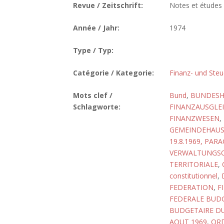
Revue / Zeitschrift:
Notes et études
Année / Jahr:
1974
Type / Typ:
Catégorie / Kategorie:
Finanz- und Steu
Mots clef /
Bund
,
BUNDESH
Schlagworte:
FINANZAUSGLE
FINANZWESEN
,
GEMEINDEHAUS
19.8.1969, PAR
VERWALTUNGSO
TERRITORIALE
,
constitutionnel
,
FEDERATION
,
F
FEDERALE BUDG
BUDGETAIRE DU
AOUT 1969
,
ORD