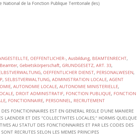
 National de la Fonction Publique Territoriale (les)
ANGESTELLTE, OEFFENTLICHER-
,
Ausbildung
,
BEAMTENRECHT
,
Beamter
,
Gebietskörperschaft
,
GRUNDGESETZ, ART. 33
,
ELBSTVERWALTUNG
,
OEFFENTLICHER DIENST
,
PERSONALWESEN
,
P
,
SELBSTVERWALTUNG
,
ADMINISTRATION LOCALE
,
AGENT
OMIE
,
AUTONOMIE LOCALE
,
AUTONOMIE MINISTERIELLE
,
LOCALE
,
DROIT ADMINISTRATIF
,
FONCTION PUBLIQUE
,
FONCTION
ALE
,
FONCTIONNAIRE
,
PERSONNEL
,
RECRUTEMENT
 DES FONCTIONNAIRES EST EN GENERAL REGLE D'UNE MANIERE
ES LAENDER ET DES "COLLECTIVITES LOCALES;" HORMIS QUELQUE
ATIVES AU STATUT DES FONCTIONNAIRES ET PAR LES CODES DES
 SONT RECRUTES SELON LES MEMES PRINCIPES