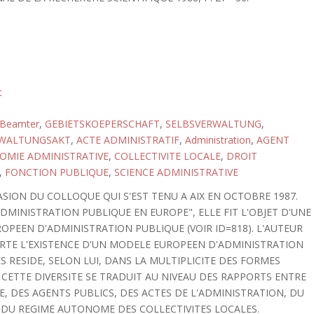
t
Beamter
,
GEBIETSKOEPERSCHAFT
,
SELBSVERWALTUNG
,
WALTUNGSAKT
,
ACTE ADMINISTRATIF
,
Administration
,
AGENT
OMIE ADMINISTRATIVE
,
COLLECTIVITE LOCALE
,
DROIT
,
FONCTION PUBLIQUE
,
SCIENCE ADMINISTRATIVE
ASION DU COLLOQUE QUI S'EST TENU A AIX EN OCTOBRE 1987.
ADMINISTRATION PUBLIQUE EN EUROPE", ELLE FIT L'OBJET D'UNE
OPEEN D'ADMINISTRATION PUBLIQUE (VOIR ID=818). L'AUTEUR
URTE L'EXISTENCE D'UN MODELE EUROPEEN D'ADMINISTRATION
S RESIDE, SELON LUI, DANS LA MULTIPLICITE DES FORMES
CETTE DIVERSITE SE TRADUIT AU NIVEAU DES RAPPORTS ENTRE
E, DES AGENTS PUBLICS, DES ACTES DE L'ADMINISTRATION, DU
 DU REGIME AUTONOME DES COLLECTIVITES LOCALES.