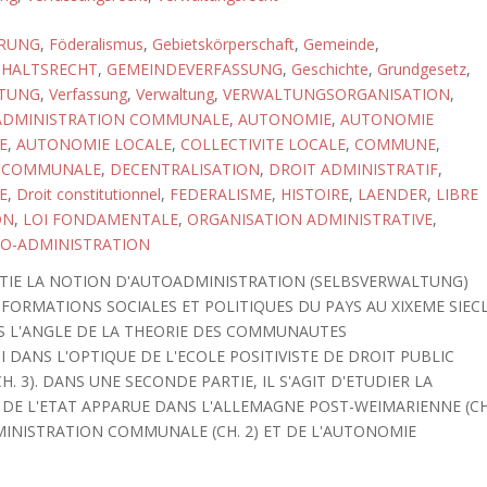
ERUNG
,
Föderalismus
,
Gebietskörperschaft
,
Gemeinde
,
HALTSRECHT
,
GEMEINDEVERFASSUNG
,
Geschichte
,
Grundgesetz
,
LTUNG
,
Verfassung
,
Verwaltung
,
VERWALTUNGSORGANISATION
,
ADMINISTRATION COMMUNALE
,
AUTONOMIE
,
AUTONOMIE
E
,
AUTONOMIE LOCALE
,
COLLECTIVITE LOCALE
,
COMMUNE
,
N COMMUNALE
,
DECENTRALISATION
,
DROIT ADMINISTRATIF
,
E
,
Droit constitutionnel
,
FEDERALISME
,
HISTOIRE
,
LAENDER
,
LIBRE
ON
,
LOI FONDAMENTALE
,
ORGANISATION ADMINISTRATIVE
,
TO-ADMINISTRATION
RTIE LA NOTION D'AUTOADMINISTRATION (SELBSVERWALTUNG)
FORMATIONS SOCIALES ET POLITIQUES DU PAYS AU XIXEME SIEC
OUS L'ANGLE DE LA THEORIE DES COMMUNAUTES
I DANS L'OPTIQUE DE L'ECOLE POSITIVISTE DE DROIT PUBLIC
. 3). DANS UNE SECONDE PARTIE, IL S'AGIT D'ETUDIER LA
DE L'ETAT APPARUE DANS L'ALLEMAGNE POST-WEIMARIENNE (CH
INISTRATION COMMUNALE (CH. 2) ET DE L'AUTONOMIE