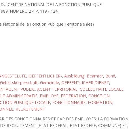
RS DU CENTRE NATIONAL DE LA FONCTION PUBLIQUE
989. NUMERO 27. P. 119 - 124.
 National de la Fonction Publique Territoriale (les)
ANGESTELLTE, OEFFENTLICHER-
,
Ausbildung
,
Beamter
,
Bund
,
Gebietskörperschaft
,
Gemeinde
,
OEFFENTLICHER DIENST
,
EN
,
AGENT PUBLIC
,
AGENT TERRITORIAL
,
COLLECTIVITE LOCALE
,
IT ADMINISTRATIF
,
EMPLOYE
,
FEDERATION
,
FONCTION
CTION PUBLIQUE LOCALE
,
FONCTIONNAIRE
,
FORMATION
,
ONNEL
,
RECRUTEMENT
 PAR DES FONCTIONNAIRES ET PAR DES EMPLOYES. LA FORMATION
 DE RECRUTEMENT (ETAT FEDERAL, ETAT FEDERE, COMMUNE) ET,