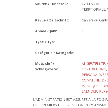
Source / Fundstelle:
IN: LES CAHIE
TERRITORIALE. 1
Revue / Zeitschrift:
Cahiers du Centre
Année / Jahr:
1989
Type / Typ:
Catégorie / Kategorie:
Mots clef /
ANGESTELLTE
,
Schlagworte:
FORTBILDUNG
,
PERSONALWES
COMMUNE
,
DRO
PUBLIQUE
,
FON
LAENDER
,
PERS
L'ADMINISTRATION EST ASSUREE A LA FOIS
DES PREMIERS DIFFERE SELON L'ORGANISME