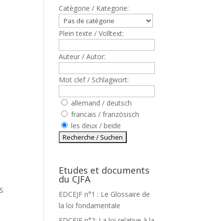
Catègorie / Kategorie:
Plein texte / Volltext:
Auteur / Autor:
Mot clef / Schlagwort:
allemand / deutsch
francais / französisch
les deux / beide
Etudes et documents
du CJFA
S
EDCEJF n°1 : Le Glossaire de
la loi fondamentale
EDCEJF n°2: La loi relative à la