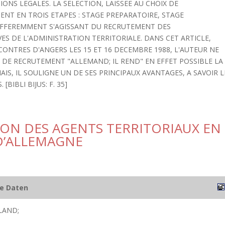
ONS LEGALES. LA SELECTION, LAISSEE AU CHOIX DE
NT EN TROIS ETAPES : STAGE PREPARATOIRE, STAGE
 DIFFEREMMENT S'AGISSANT DU RECRUTEMENT DES
VES DE L'ADMINISTRATION TERRITORIALE. DANS CET ARTICLE,
CONTRES D'ANGERS LES 15 ET 16 DECEMBRE 1988, L'AUTEUR NE
 DE RECRUTEMENT "ALLEMAND; IL REND" EN EFFET POSSIBLE LA
IS, IL SOULIGNE UN DE SES PRINCIPAUX AVANTAGES, A SAVOIR L
BIBLI BIJUS: F. 35]
ION DES AGENTS TERRITORIAUX EN
D’ALLEMAGNE
he Daten
LAND;