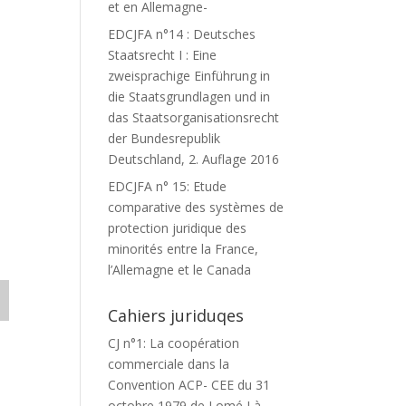
et en Allemagne-
EDCJFA n°14 : Deutsches
Staatsrecht I : Eine
zweisprachige Einführung in
die Staatsgrundlagen und in
das Staatsorganisationsrecht
der Bundesrepublik
Deutschland, 2. Auflage 2016
EDCJFA n° 15: Etude
comparative des systèmes de
protection juridique des
minorités entre la France,
l’Allemagne et le Canada
Cahiers juriduqes
CJ n°1: La coopération
commerciale dans la
Convention ACP- CEE du 31
octobre 1979 de Lomé I à