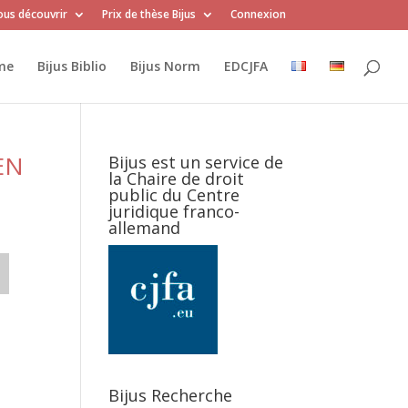
us découvrir
Prix de thèse Bijus
Connexion
me
Bijus Biblio
Bijus Norm
EDCJFA
EN
Bijus est un service de
la Chaire de droit
public du Centre
juridique franco-
allemand
Bijus Recherche