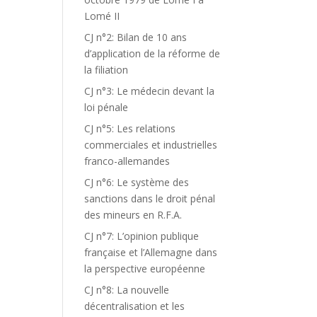
Lomé II
CJ n°2: Bilan de 10 ans
d’application de la réforme de
la filiation
CJ n°3: Le médecin devant la
loi pénale
CJ n°5: Les relations
commerciales et industrielles
franco-allemandes
CJ n°6: Le système des
sanctions dans le droit pénal
des mineurs en R.F.A.
CJ n°7: L’opinion publique
française et l’Allemagne dans
la perspective européenne
CJ n°8: La nouvelle
décentralisation et les