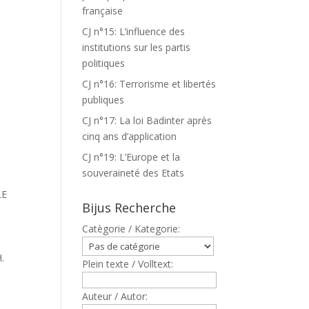
française
CJ n°15: L’influence des
institutions sur les partis
politiques
CJ n°16: Terrorisme et libertés
publiques
CJ n°17: La loi Badinter après
cinq ans d’application
CJ n°19: L’Europe et la
souveraineté des Etats
LE
Bijus Recherche
Catègorie / Kategorie:
.
Plein texte / Volltext:
Auteur / Autor: