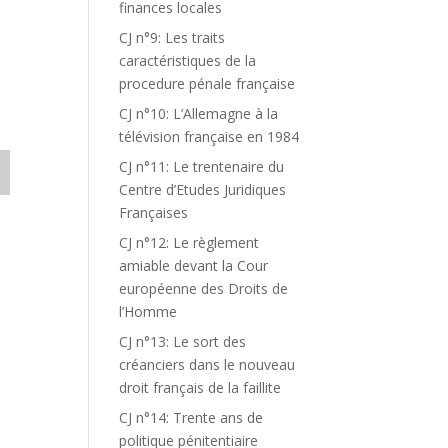
finances locales
CJ n°9: Les traits
caractéristiques de la
procedure pénale française
CJ n°10: L’Allemagne à la
télévision française en 1984
CJ n°11: Le trentenaire du
Centre d’Etudes Juridiques
Françaises
CJ n°12: Le règlement
amiable devant la Cour
européenne des Droits de
l’Homme
CJ n°13: Le sort des
créanciers dans le nouveau
droit français de la faillite
CJ n°14: Trente ans de
politique pénitentiaire