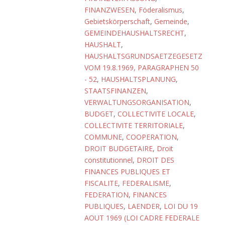
FINANZWESEN
,
Föderalismus
,
Gebietskörperschaft
,
Gemeinde
,
GEMEINDEHAUSHALTSRECHT
,
HAUSHALT
,
HAUSHALTSGRUNDSAETZEGESETZ
VOM 19.8.1969, PARAGRAPHEN 50
- 52
,
HAUSHALTSPLANUNG
,
STAATSFINANZEN
,
VERWALTUNGSORGANISATION
,
BUDGET
,
COLLECTIVITE LOCALE
,
COLLECTIVITE TERRITORIALE
,
COMMUNE
,
COOPERATION
,
DROIT BUDGETAIRE
,
Droit
constitutionnel
,
DROIT DES
FINANCES PUBLIQUES ET
FISCALITE
,
FEDERALISME
,
FEDERATION
,
FINANCES
PUBLIQUES
,
LAENDER
,
LOI DU 19
AOUT 1969 (LOI CADRE FEDERALE