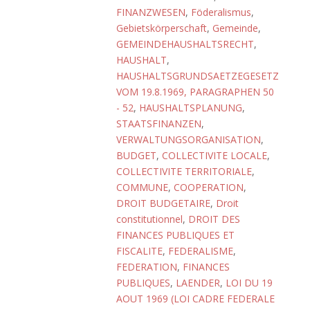
FINANZWESEN
,
Föderalismus
,
Gebietskörperschaft
,
Gemeinde
,
GEMEINDEHAUSHALTSRECHT
,
HAUSHALT
,
HAUSHALTSGRUNDSAETZEGESETZ
VOM 19.8.1969, PARAGRAPHEN 50
- 52
,
HAUSHALTSPLANUNG
,
STAATSFINANZEN
,
VERWALTUNGSORGANISATION
,
BUDGET
,
COLLECTIVITE LOCALE
,
COLLECTIVITE TERRITORIALE
,
COMMUNE
,
COOPERATION
,
DROIT BUDGETAIRE
,
Droit
constitutionnel
,
DROIT DES
FINANCES PUBLIQUES ET
FISCALITE
,
FEDERALISME
,
FEDERATION
,
FINANCES
PUBLIQUES
,
LAENDER
,
LOI DU 19
AOUT 1969 (LOI CADRE FEDERALE