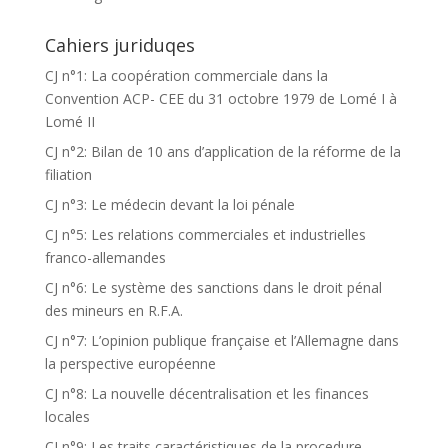
Cahiers juriduqes
CJ n°1: La coopération commerciale dans la
Convention ACP- CEE du 31 octobre 1979 de Lomé I à
Lomé II
CJ n°2: Bilan de 10 ans d’application de la réforme de la
filiation
CJ n°3: Le médecin devant la loi pénale
CJ n°5: Les relations commerciales et industrielles
franco-allemandes
CJ n°6: Le système des sanctions dans le droit pénal
des mineurs en R.F.A.
CJ n°7: L’opinion publique française et l’Allemagne dans
la perspective européenne
CJ n°8: La nouvelle décentralisation et les finances
locales
CJ n°9: Les traits caractéristiques de la procedure