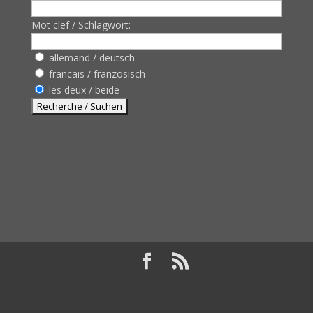
Mot clef / Schlagwort:
allemand / deutsch
francais / französisch
les deux / beide
Design de
Elegant Themes
| Propulsé par
WordPress