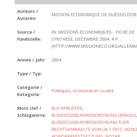
Auteurs /
MISSION ECONOMIQUE DE DUESSELDOR
Autoren:
Source /
IN: MISSIONS ECONOMIQUES - FICHE DE
Fundstelle:
SYNTHESE. DECEMBRE 2004. 4 P.
(HTTP://WWW.MISSIONECO.ORG/ALLEMA
Année / Jahr:
2004
Type / Typ:
Catégorie /
Politiques, économie et société
Kategorie:
Mots clef /
BUCHPRUEFER
,
Schlagworte:
BUNDESGEBUEHRENORDNUNG (BRAGO)
BUNDESGEBUEHRENORDNUNG FUER
RECHTSANWAELTE VOM 26.7.1957
,
HONO
HONORARFESTSETZUNG
,
NOTAR
,