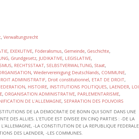
t
,
Verwaltungsrecht
TIE
,
EXEKUTIVE
,
Föderalismus
,
Gemeinde
,
Geschichte
,
UNG
,
Grundgesetz
,
JUDIKATIVE
,
LEGISLATIVE
,
ISMUS
,
RECHTSSTAAT
,
SELBSTVERWALTUNG
,
Staat
,
RGANISATION
,
Wiedervereinigung Deutschlands
,
COMMUNE
,
ROIT ADMINISTRATIF
,
Droit constitutionnel
,
ETAT DE DROIT
,
FEDERATION
,
HISTOIRE
,
INSTITUTIONS POLITIQUES
,
LAENDER
,
LOI
E
,
ORGANISATION ADMINISTRATIVE
,
PARLEMENTARISME
,
NIFICATION DE L'ALLEMAGNE
,
SEPARATION DES POUVOIRS
NSTITUTIONS DE LA DEMOCRATIE DE BONN QUI SONT DANS UNE
E DES ALLIES. L'ETUDE EST DIVISEE EN CINQ PARTIES : -DE LA
 L'ALLEMAGNE, -LA CONSTITUTION DE LA REPUBLIQUE FEDERALE
TUTIONS DES LAENDER, -LES COMMUNES.