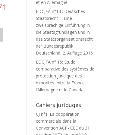
et en Allemagne-
71
EDCJFA n°14 : Deutsches
Staatsrecht I : Eine
zweisprachige Einführung in
die Staatsgrundlagen und in
das Staatsorganisationsrecht
der Bundesrepublik
Deutschland, 2. Auflage 2016
-
EDCJFA n° 15: Etude
comparative des systèmes de
protection juridique des
minorités entre la France,
l’Allemagne et le Canada
Cahiers juriduqes
CJ n°1: La coopération
commerciale dans la
Convention ACP- CEE du 31
octobre 1979 de Lomé I à