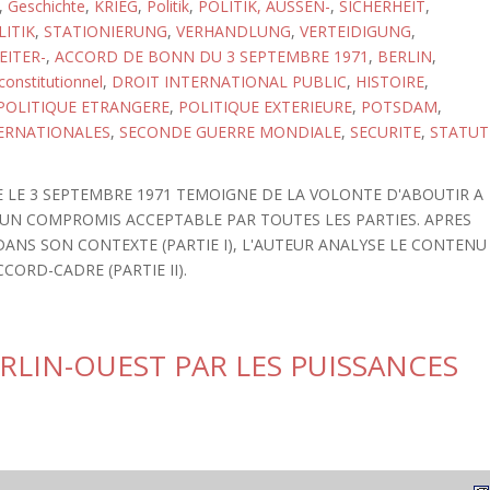
,
Geschichte
,
KRIEG
,
Politik
,
POLITIK, AUSSEN-
,
SICHERHEIT
,
LITIK
,
STATIONIERUNG
,
VERHANDLUNG
,
VERTEIDIGUNG
,
EITER-
,
ACCORD DE BONN DU 3 SEPTEMBRE 1971
,
BERLIN
,
constitutionnel
,
DROIT INTERNATIONAL PUBLIC
,
HISTOIRE
,
POLITIQUE ETRANGERE
,
POLITIQUE EXTERIEURE
,
POTSDAM
,
ERNATIONALES
,
SECONDE GUERRE MONDIALE
,
SECURITE
,
STATUT
E LE 3 SEPTEMBRE 1971 TEMOIGNE DE LA VOLONTE D'ABOUTIR A
 UN COMPROMIS ACCEPTABLE PAR TOUTES LES PARTIES. APRES
ANS SON CONTEXTE (PARTIE I), L'AUTEUR ANALYSE LE CONTENU
CORD-CADRE (PARTIE II).
RLIN-OUEST PAR LES PUISSANCES