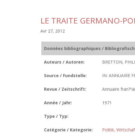
LE TRAITE GERMANO-PO
Avr 27, 2012
Données bibliographiques / Bibliografisc
Auteurs / Autoren:
BRETTON, PHILI
Source / Fundstelle:
IN: ANNUAIRE F
Revue / Zeitschrift:
Annuaire fran?ºai
Année / Jahr:
1971
Type / Typ:
Catégorie / Kategorie:
Politik, Wirtscha