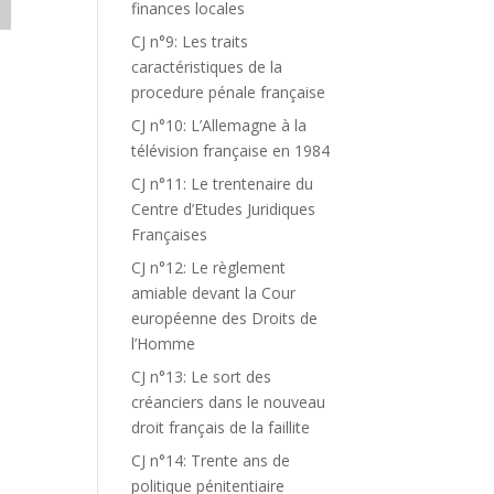
finances locales
CJ n°9: Les traits
caractéristiques de la
procedure pénale française
-
CJ n°10: L’Allemagne à la
télévision française en 1984
CJ n°11: Le trentenaire du
Centre d’Etudes Juridiques
Françaises
CJ n°12: Le règlement
amiable devant la Cour
européenne des Droits de
l’Homme
CJ n°13: Le sort des
créanciers dans le nouveau
droit français de la faillite
CJ n°14: Trente ans de
politique pénitentiaire