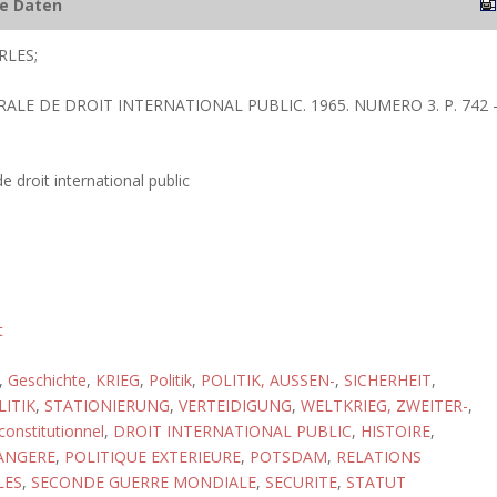
he Daten
RLES;
RALE DE DROIT INTERNATIONAL PUBLIC. 1965. NUMERO 3. P. 742 
 droit international public
t
,
Geschichte
,
KRIEG
,
Politik
,
POLITIK, AUSSEN-
,
SICHERHEIT
,
LITIK
,
STATIONIERUNG
,
VERTEIDIGUNG
,
WELTKRIEG, ZWEITER-
,
constitutionnel
,
DROIT INTERNATIONAL PUBLIC
,
HISTOIRE
,
ANGERE
,
POLITIQUE EXTERIEURE
,
POTSDAM
,
RELATIONS
LES
,
SECONDE GUERRE MONDIALE
,
SECURITE
,
STATUT