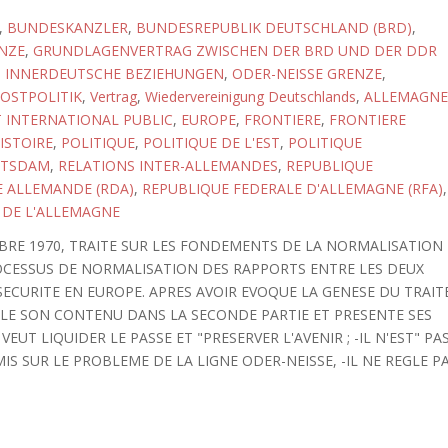
,
BUNDESKANZLER
,
BUNDESREPUBLIK DEUTSCHLAND (BRD)
,
NZE
,
GRUNDLAGENVERTRAG ZWISCHEN DER BRD UND DER DDR
,
INNERDEUTSCHE BEZIEHUNGEN
,
ODER-NEISSE GRENZE
,
OSTPOLITIK
,
Vertrag
,
Wiedervereinigung Deutschlands
,
ALLEMAGNE
 INTERNATIONAL PUBLIC
,
EUROPE
,
FRONTIERE
,
FRONTIERE
ISTOIRE
,
POLITIQUE
,
POLITIQUE DE L'EST
,
POLITIQUE
TSDAM
,
RELATIONS INTER-ALLEMANDES
,
REPUBLIQUE
 ALLEMANDE (RDA)
,
REPUBLIQUE FEDERALE D'ALLEMAGNE (RFA)
,
 DE L'ALLEMAGNE
BRE 1970, TRAITE SUR LES FONDEMENTS DE LA NORMALISATION
OCESSUS DE NORMALISATION DES RAPPORTS ENTRE LES DEUX
 SECURITE EN EUROPE. APRES AVOIR EVOQUE LA GENESE DU TRAIT
ILLE SON CONTENU DANS LA SECONDE PARTIE ET PRESENTE SES
VEUT LIQUIDER LE PASSE ET "PRESERVER L'AVENIR ; -IL N'EST" PA
MIS SUR LE PROBLEME DE LA LIGNE ODER-NEISSE, -IL NE REGLE P