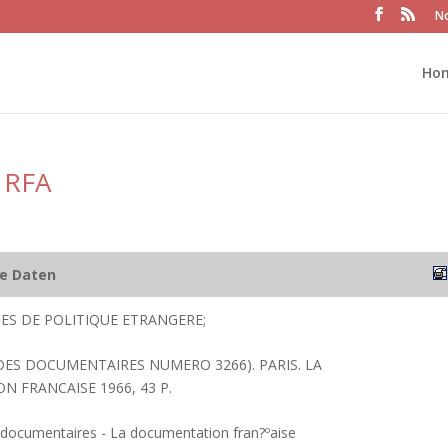
No
Ho
 RFA
he Daten
ES DE POLITIQUE ETRANGERE;
DES DOCUMENTAIRES NUMERO 3266). PARIS. LA
 FRANCAISE 1966, 43 P.
 documentaires - La documentation fran?ºaise