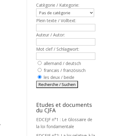
Catègorie / Kategorie:
Plein texte / Volltext:
Auteur / Autor:
Mot clef / Schlagwort:
allemand / deutsch
francais / französisch
les deux / beide
Etudes et documents
du CJFA
EDCEJF n°1 : Le Glossaire de
,
la loi fondamentale
EDCEJF n°2: La loi relative à la