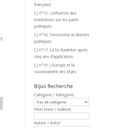
française
I
CJ n°15: L’influence des
institutions sur les partis
politiques
CJ n°16: Terrorisme et libertés
PE
publiques
CJ n°17: La loi Badinter après
cinq ans d’application
CJ n°19: L’Europe et la
souveraineté des Etats
Bijus Recherche
Catègorie / Kategorie:
Plein texte / Volltext:
Auteur / Autor: