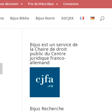
us découvrir
Prix de thèse Bijus
Connexion
me
Bijus Biblio
Bijus Norm
EDCJFA
Bijus est un service de
la Chaire de droit
public du Centre
juridique franco-
allemand
Bijus Recherche