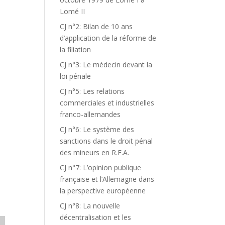
Lomé II
CJ n°2: Bilan de 10 ans
d’application de la réforme de
la filiation
CJ n°3: Le médecin devant la
loi pénale
CJ n°5: Les relations
commerciales et industrielles
franco-allemandes
CJ n°6: Le système des
sanctions dans le droit pénal
des mineurs en R.F.A.
CJ n°7: L’opinion publique
française et l’Allemagne dans
la perspective européenne
CJ n°8: La nouvelle
décentralisation et les