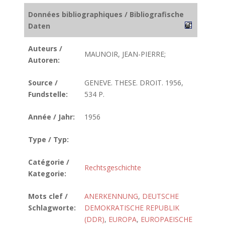
Données bibliographiques / Bibliografische
Daten
Auteurs /
MAUNOIR, JEAN-PIERRE;
Autoren:
Source /
GENEVE. THESE. DROIT. 1956,
Fundstelle:
534 P.
Année / Jahr:
1956
Type / Typ:
Catégorie /
Rechtsgeschichte
Kategorie:
Mots clef /
ANERKENNUNG
,
DEUTSCHE
Schlagworte:
DEMOKRATISCHE REPUBLIK
(DDR)
,
EUROPA
,
EUROPAEISCHE