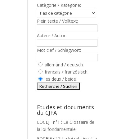
Catègorie / Kategorie:
Plein texte / Volltext:
Auteur / Autor:
Mot clef / Schlagwort:
allemand / deutsch
francais / französisch
les deux / beide
Etudes et documents
du CJFA
EDCEJF n°1 : Le Glossaire de
la loi fondamentale
EDCEJF n°2: La loi relative à la