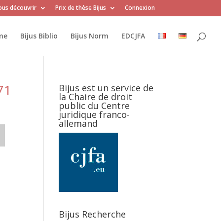
us découvrir
Prix de thèse Bijus
Connexion
me
Bijus Biblio
Bijus Norm
EDCJFA
71
Bijus est un service de
la Chaire de droit
public du Centre
juridique franco-
allemand
-
Bijus Recherche