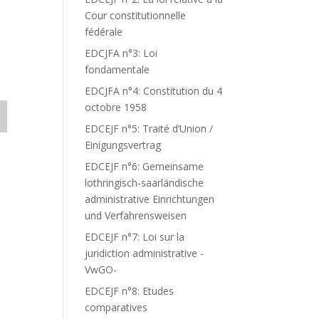
Cour constitutionnelle
fédérale
EDCJFA n°3: Loi
fondamentale
EDCJFA n°4: Constitution du 4
octobre 1958
EDCEJF n°5: Traité d’Union /
Einigungsvertrag
EDCEJF n°6: Gemeinsame
lothringisch-saarländische
administrative Einrichtungen
und Verfahrensweisen
EDCEJF n°7: Loi sur la
juridiction administrative -
VwGO-
EDCEJF n°8: Etudes
comparatives