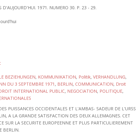
D'AUJOURD'HUI. 1971. NUMERO 30. P. 23 - 29.
ourd'hui
t
LE BEZIEHUNGEN
,
KOMMUNIKATION
,
Politik
,
VERHANDLUNG
,
NN DU 3 SEPTEMBRE 1971
,
BERLIN
,
COMMUNICATION
,
Droit
DROIT INTERNATIONAL PUBLIC
,
NEGOCIATION
,
POLITIQUE
,
ERNATIONALES
DES PUISSANCES OCCIDENTALES ET L'AMBAS- SADEUR DE L'URSS
N, A LA GRANDE SATISFACTION DES DEUX ALLEMAGNES. CET
E SUR LA SECURITE EUROPEENNE ET PLUS PARTICULIEREMENT
E BERLIN.