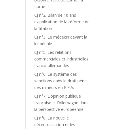
Lomé II
CJ n°2: Bilan de 10 ans
d’application de la réforme de
la filiation
CJ n°3: Le médecin devant la
loi pénale
CJ n°5: Les relations
commerciales et industrielles
franco-allemandes
CJ n°6: Le système des
sanctions dans le droit pénal
des mineurs en R.F.A.
CJ n°7: L’opinion publique
française et l’Allemagne dans
la perspective européenne
CJ n°8: La nouvelle
décentralisation et les