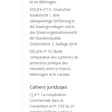
et en Allemagne-
EDCJFA n°14 : Deutsches
Staatsrecht I : Eine
zweisprachige Einführung in
die Staatsgrundlagen und in
das Staatsorganisationsrecht
der Bundesrepublik
Deutschland, 2. Auflage 2016
EDCJFA n° 15: Etude
comparative des systèmes de
protection juridique des
minorités entre la France,
l’Allemagne et le Canada
Cahiers juriduqes
CJ n°1: La coopération
commerciale dans la
Convention ACP- CEE du 31
octobre 1979 de Lomé I à