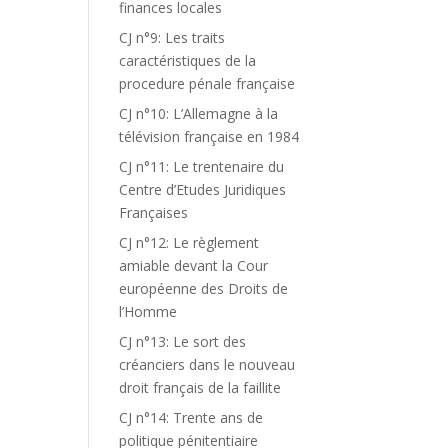
finances locales
CJ n°9: Les traits
caractéristiques de la
procedure pénale française
CJ n°10: L’Allemagne à la
télévision française en 1984
CJ n°11: Le trentenaire du
Centre d’Etudes Juridiques
Françaises
CJ n°12: Le règlement
amiable devant la Cour
européenne des Droits de
l’Homme
CJ n°13: Le sort des
créanciers dans le nouveau
droit français de la faillite
CJ n°14: Trente ans de
politique pénitentiaire