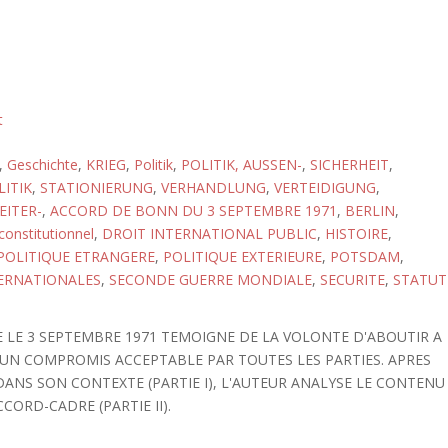
t
,
Geschichte
,
KRIEG
,
Politik
,
POLITIK, AUSSEN-
,
SICHERHEIT
,
LITIK
,
STATIONIERUNG
,
VERHANDLUNG
,
VERTEIDIGUNG
,
EITER-
,
ACCORD DE BONN DU 3 SEPTEMBRE 1971
,
BERLIN
,
constitutionnel
,
DROIT INTERNATIONAL PUBLIC
,
HISTOIRE
,
POLITIQUE ETRANGERE
,
POLITIQUE EXTERIEURE
,
POTSDAM
,
ERNATIONALES
,
SECONDE GUERRE MONDIALE
,
SECURITE
,
STATUT
E LE 3 SEPTEMBRE 1971 TEMOIGNE DE LA VOLONTE D'ABOUTIR A
 UN COMPROMIS ACCEPTABLE PAR TOUTES LES PARTIES. APRES
ANS SON CONTEXTE (PARTIE I), L'AUTEUR ANALYSE LE CONTENU
CORD-CADRE (PARTIE II).