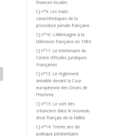
finances locales
CJ n°9: Les traits
caractéristiques de la
procedure pénale française
CJ n°10: L’Allemagne à la
télévision française en 1984
CJ n°11: Le trentenaire du
Centre d’Etudes Juridiques
Françaises
CJ n°12: Le règlement
amiable devant la Cour
européenne des Droits de
l’Homme
CJ n°13: Le sort des
créanciers dans le nouveau
droit français de la faillite
CJ n°14: Trente ans de
politique pénitentiaire