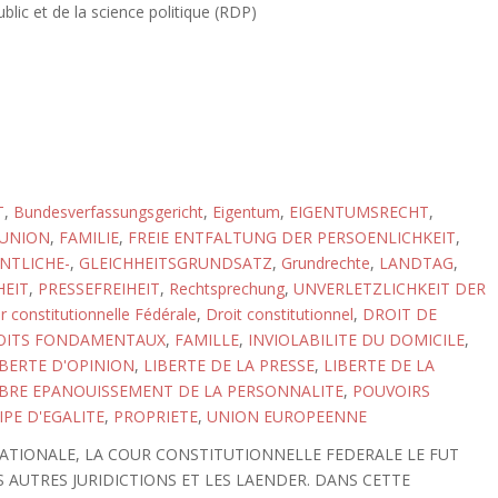
blic et de la science politique (RDP)
T
,
Bundesverfassungsgericht
,
Eigentum
,
EIGENTUMSRECHT
,
 UNION
,
FAMILIE
,
FREIE ENTFALTUNG DER PERSOENLICHKEIT
,
NTLICHE-
,
GLEICHHEITSGRUNDSATZ
,
Grundrechte
,
LANDTAG
,
HEIT
,
PRESSEFREIHEIT
,
Rechtsprechung
,
UNVERLETZLICHKEIT DER
r constitutionnelle Fédérale
,
Droit constitutionnel
,
DROIT DE
OITS FONDAMENTAUX
,
FAMILLE
,
INVIOLABILITE DU DOMICILE
,
IBERTE D'OPINION
,
LIBERTE DE LA PRESSE
,
LIBERTE DE LA
IBRE EPANOUISSEMENT DE LA PERSONNALITE
,
POUVOIRS
IPE D'EGALITE
,
PROPRIETE
,
UNION EUROPEENNE
ATIONALE, LA COUR CONSTITUTIONNELLE FEDERALE LE FUT
S AUTRES JURIDICTIONS ET LES LAENDER. DANS CETTE