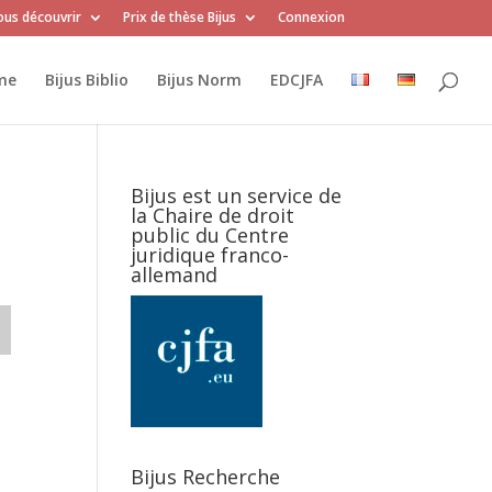
us découvrir
Prix de thèse Bijus
Connexion
me
Bijus Biblio
Bijus Norm
EDCJFA
Bijus est un service de
la Chaire de droit
public du Centre
juridique franco-
allemand
Bijus Recherche