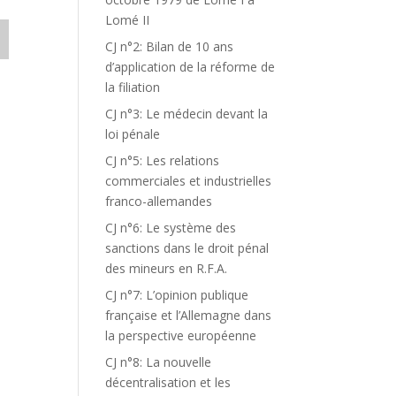
Lomé II
CJ n°2: Bilan de 10 ans
d’application de la réforme de
la filiation
CJ n°3: Le médecin devant la
loi pénale
CJ n°5: Les relations
commerciales et industrielles
franco-allemandes
CJ n°6: Le système des
sanctions dans le droit pénal
des mineurs en R.F.A.
CJ n°7: L’opinion publique
française et l’Allemagne dans
la perspective européenne
CJ n°8: La nouvelle
décentralisation et les