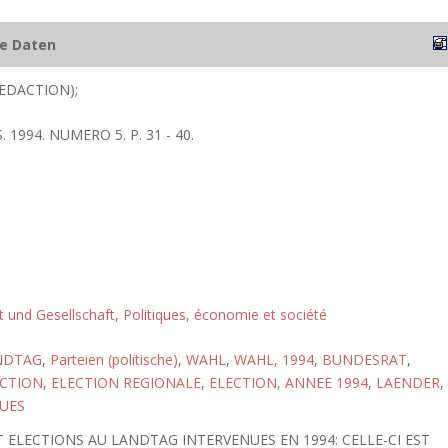
he Daten
EDACTION);
1994. NUMERO 5. P. 31 - 40.
ft und Gesellschaft
,
Politiques, économie et société
NDTAG
,
Parteien (politische)
,
WAHL
,
WAHL, 1994
,
BUNDESRAT
,
ECTION
,
ELECTION REGIONALE
,
ELECTION, ANNEE 1994
,
LAENDER
,
QUES
 ELECTIONS AU LANDTAG INTERVENUES EN 1994: CELLE-CI EST