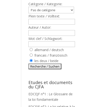
Catègorie / Kategorie:
Plein texte / Volltext:
Auteur / Autor:
Mot clef / Schlagwort:
allemand / deutsch
francais / französisch
les deux / beide
Etudes et documents
du CJFA
EDCEJF n°1 : Le Glossaire de
la loi fondamentale
EDCEJF n°2: La loi relative à la