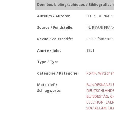
Données bibliographiques / Bibliografisc
Auteurs / Autoren:
LUTZ, BURKART
Source / Fundstelle:
IN: REVUE FRANC
Revue / Zeitschrift:
Revue fran?ºaise 
Année / Jahr:
1951
Type / Typ:
Catégorie / Kategorie:
Politik, Wirtscha
Mots clef /
BUNDESKANZL
Schlagworte:
DEUTSCHLANDS
BUNDESTAG
,
C
ELECTION
,
LAE
SOCIALISME D