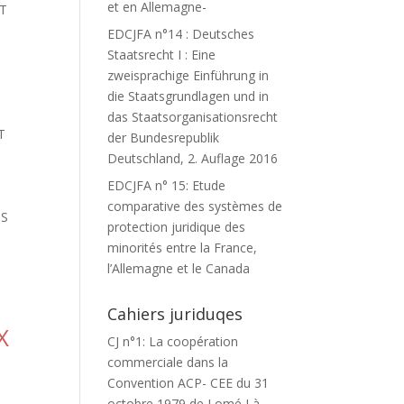
et en Allemagne-
NT
EDCJFA n°14 : Deutsches
Staatsrecht I : Eine
zweisprachige Einführung in
die Staatsgrundlagen und in
das Staatsorganisationsrecht
T
der Bundesrepublik
Deutschland, 2. Auflage 2016
EDCJFA n° 15: Etude
comparative des systèmes de
IS
protection juridique des
minorités entre la France,
l’Allemagne et le Canada
Cahiers juriduqes
X
CJ n°1: La coopération
commerciale dans la
Convention ACP- CEE du 31
octobre 1979 de Lomé I à