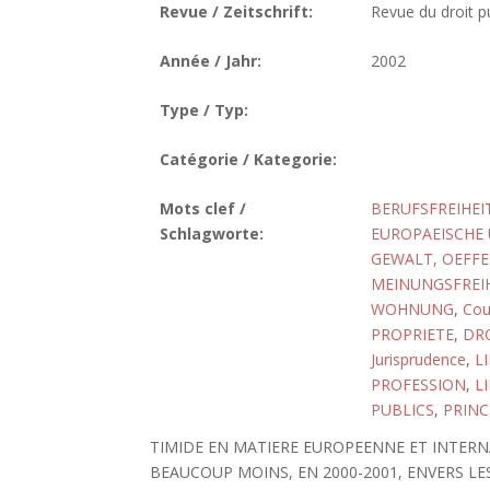
Revue / Zeitschrift:
Revue du droit pu
Année / Jahr:
2002
Type / Typ:
Catégorie / Kategorie:
Mots clef /
BERUFSFREIHEI
Schlagworte:
EUROPAEISCHE
GEWALT, OEFFE
MEINUNGSFREI
WOHNUNG
,
Cou
PROPRIETE
,
DR
Jurisprudence
,
L
PROFESSION
,
L
PUBLICS
,
PRINC
TIMIDE EN MATIERE EUROPEENNE ET INTERN
BEAUCOUP MOINS, EN 2000-2001, ENVERS LE