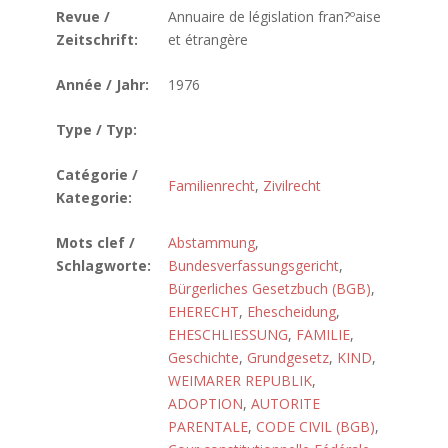
Revue /
Annuaire de législation fran?ºaise
Zeitschrift:
et étrangère
Année / Jahr:
1976
Type / Typ:
Catégorie /
Familienrecht
,
Zivilrecht
Kategorie:
Mots clef /
Abstammung
,
Schlagworte:
Bundesverfassungsgericht
,
Bürgerliches Gesetzbuch (BGB)
,
EHERECHT
,
Ehescheidung
,
EHESCHLIESSUNG
,
FAMILIE
,
Geschichte
,
Grundgesetz
,
KIND
,
WEIMARER REPUBLIK
,
ADOPTION
,
AUTORITE
PARENTALE
,
CODE CIVIL (BGB)
,