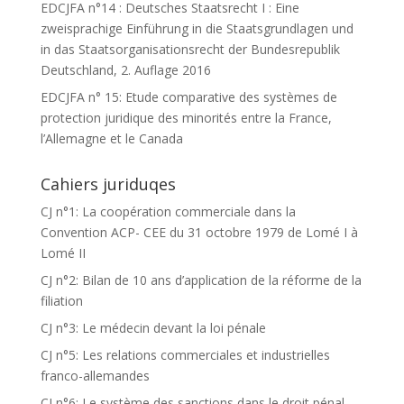
EDCJFA n°14 : Deutsches Staatsrecht I : Eine
zweisprachige Einführung in die Staatsgrundlagen und
in das Staatsorganisationsrecht der Bundesrepublik
Deutschland, 2. Auflage 2016
EDCJFA n° 15: Etude comparative des systèmes de
protection juridique des minorités entre la France,
l’Allemagne et le Canada
Cahiers juriduqes
CJ n°1: La coopération commerciale dans la
Convention ACP- CEE du 31 octobre 1979 de Lomé I à
Lomé II
CJ n°2: Bilan de 10 ans d’application de la réforme de la
filiation
CJ n°3: Le médecin devant la loi pénale
CJ n°5: Les relations commerciales et industrielles
franco-allemandes
CJ n°6: Le système des sanctions dans le droit pénal