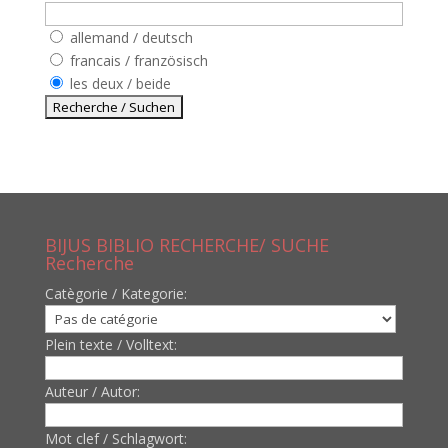
allemand / deutsch
francais / französisch
les deux / beide
BIJUS BIBLIO RECHERCHE/ SUCHE
Recherche
Catègorie / Kategorie:
Plein texte / Volltext:
Auteur / Autor:
Mot clef / Schlagwort: