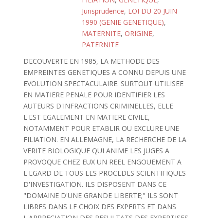
Jurisprudence
,
LOI DU 20 JUIN
1990 (GENIE GENETIQUE)
,
MATERNITE
,
ORIGINE
,
PATERNITE
DECOUVERTE EN 1985, LA METHODE DES
EMPREINTES GENETIQUES A CONNU DEPUIS UNE
EVOLUTION SPECTACULAIRE. SURTOUT UTILISEE
EN MATIERE PENALE POUR IDENTIFIER LES
AUTEURS D'INFRACTIONS CRIMINELLES, ELLE
L'EST EGALEMENT EN MATIERE CIVILE,
NOTAMMENT POUR ETABLIR OU EXCLURE UNE
FILIATION. EN ALLEMAGNE, LA RECHERCHE DE LA
VERITE BIOLOGIQUE QUI ANIME LES JUGES A
PROVOQUE CHEZ EUX UN REEL ENGOUEMENT A
L'EGARD DE TOUS LES PROCEDES SCIENTIFIQUES
D'INVESTIGATION. ILS DISPOSENT DANS CE
"DOMAINE D'UNE GRANDE LIBERTE;" ILS SONT
LIBRES DANS LE CHOIX DES EXPERTS ET DANS
L'APPRECIATION DES RESULTATS DES EXPERTISES.