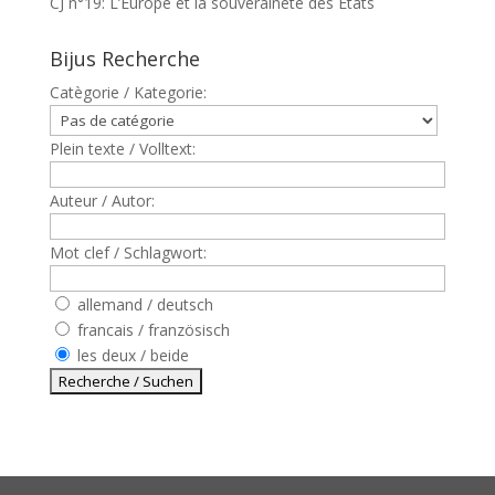
CJ n°19: L’Europe et la souveraineté des Etats
Bijus Recherche
Catègorie / Kategorie:
Plein texte / Volltext:
Auteur / Autor:
Mot clef / Schlagwort:
allemand / deutsch
francais / französisch
les deux / beide