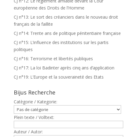
CJ n°12: Le règlement amiable devant la Cour
européenne des Droits de l’Homme
CJ n°13: Le sort des créanciers dans le nouveau droit
français de la faillite
CJ n°14: Trente ans de politique pénitentiaire française
CJ n°15: L’influence des institutions sur les partis
politiques
CJ n°16: Terrorisme et libertés publiques
CJ n°17: La loi Badinter après cinq ans d’application
CJ n°19: L’Europe et la souveraineté des Etats
Bijus Recherche
Catègorie / Kategorie:
Plein texte / Volltext:
Auteur / Autor: