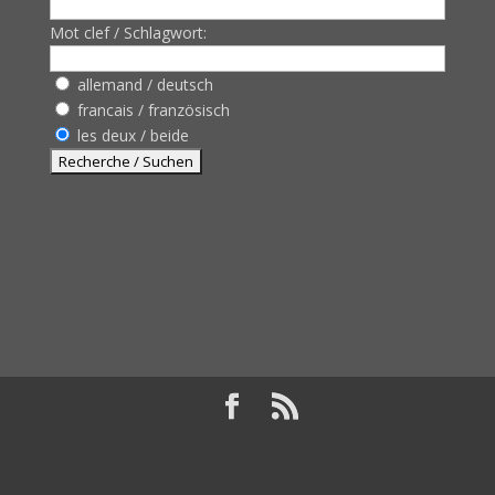
Mot clef / Schlagwort:
allemand / deutsch
francais / französisch
les deux / beide
Design de
Elegant Themes
| Propulsé par
WordPress