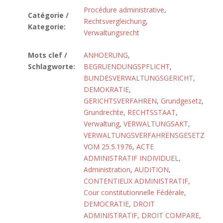
Procédure administrative
,
Catégorie /
Rechtsvergleichung
,
Kategorie:
Verwaltungsrecht
Mots clef /
ANHOERUNG
,
Schlagworte:
BEGRUENDUNGSPFLICHT
,
BUNDESVERWALTUNGSGERICHT
,
DEMOKRATIE
,
GERICHTSVERFAHREN
,
Grundgesetz
,
Grundrechte
,
RECHTSSTAAT
,
Verwaltung
,
VERWALTUNGSAKT
,
VERWALTUNGSVERFAHRENSGESETZ
VOM 25.5.1976
,
ACTE
ADMINISTRATIF INDIVIDUEL
,
Administration
,
AUDITION
,
CONTENTIEUX ADMINISTRATIF
,
Cour constitutionnelle Fédérale
,
DEMOCRATIE
,
DROIT
ADMINISTRATIF
,
DROIT COMPARE
,