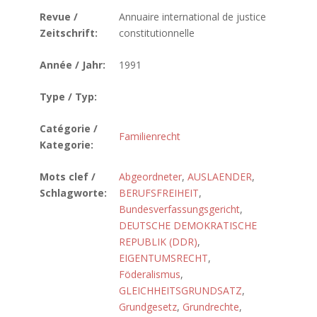
Revue /
Annuaire international de justice
Zeitschrift:
constitutionnelle
Année / Jahr:
1991
Type / Typ:
Catégorie /
Familienrecht
Kategorie:
Mots clef /
Abgeordneter
,
AUSLAENDER
,
Schlagworte:
BERUFSFREIHEIT
,
Bundesverfassungsgericht
,
DEUTSCHE DEMOKRATISCHE
REPUBLIK (DDR)
,
EIGENTUMSRECHT
,
Föderalismus
,
GLEICHHEITSGRUNDSATZ
,
Grundgesetz
,
Grundrechte
,