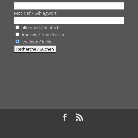
Mot clef / Schlagwort:
allemand / deutsch
francais / französisch
les deux / beide
Design de
Elegant Themes
| Propulsé par
WordPress