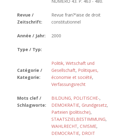
NUMERO 43. P. 463 - 480.
Revue /
Revue fran?ºaise de droit
Zeitschrift:
constitutionnel
Année / Jahr:
2000
Type / Typ:
Politik, Wirtschaft und
Catégorie /
Gesellschaft
,
Politiques,
Kategorie:
économie et société
,
Verfassungsrecht
Mots clef /
BILDUNG, POLITISCHE-
,
Schlagworte:
DEMOKRATIE
,
Grundgesetz
,
Parteien (politische)
,
STAATSZIELBESTIMMUNG
,
WAHLRECHT
,
CIVISME
,
DEMOCRATIE
,
DROIT