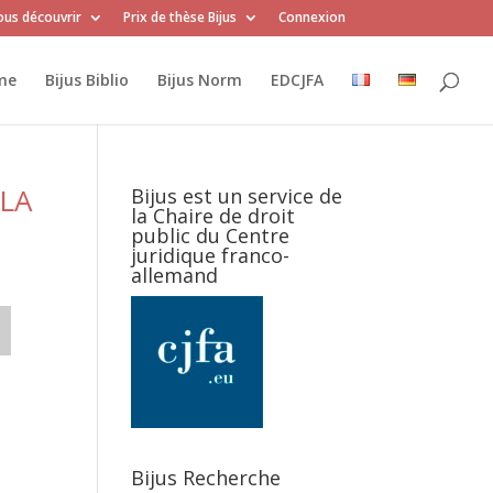
us découvrir
Prix de thèse Bijus
Connexion
me
Bijus Biblio
Bijus Norm
EDCJFA
LA
Bijus est un service de
la Chaire de droit
public du Centre
juridique franco-
allemand
Bijus Recherche