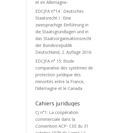
et en Allemagne-
EDCJFA n°14 : Deutsches
Staatsrecht I : Eine
zweisprachige Einführung in
die Staatsgrundlagen und in
das Staatsorganisationsrecht
der Bundesrepublik
Deutschland, 2. Auflage 2016
EDCJFA n° 15: Etude
comparative des systèmes de
protection juridique des
minorités entre la France,
l’Allemagne et le Canada
Cahiers juriduqes
CJ n°1: La coopération
commerciale dans la
Convention ACP- CEE du 31
octobre 1979 de Lomé I à