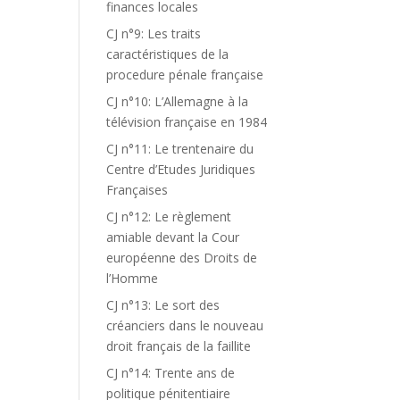
finances locales
CJ n°9: Les traits
caractéristiques de la
procedure pénale française
CJ n°10: L’Allemagne à la
télévision française en 1984
CJ n°11: Le trentenaire du
Centre d’Etudes Juridiques
Françaises
CJ n°12: Le règlement
amiable devant la Cour
européenne des Droits de
l’Homme
CJ n°13: Le sort des
créanciers dans le nouveau
droit français de la faillite
CJ n°14: Trente ans de
politique pénitentiaire