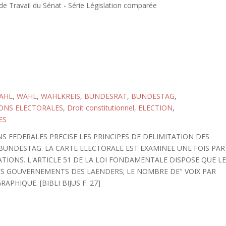
 Travail du Sénat - Série Législation comparée
AHL
,
WAHL
,
WAHLKREIS
,
BUNDESRAT
,
BUNDESTAG
,
ONS ELECTORALES
,
Droit constitutionnel
,
ELECTION
,
ES
ONS FEDERALES PRECISE LES PRINCIPES DE DELIMITATION DES
BUNDESTAG. LA CARTE ELECTORALE EST EXAMINEE UNE FOIS PAR
ATIONS. L'ARTICLE 51 DE LA LOI FONDAMENTALE DISPOSE QUE L
S GOUVERNEMENTS DES LAENDERS; LE NOMBRE DE" VOIX PAR
HIQUE. [BIBLI BIJUS F. 27]