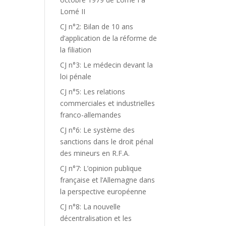
Lomé II
CJ n°2: Bilan de 10 ans
d’application de la réforme de
la filiation
CJ n°3: Le médecin devant la
loi pénale
CJ n°5: Les relations
commerciales et industrielles
franco-allemandes
CJ n°6: Le système des
sanctions dans le droit pénal
des mineurs en R.F.A.
CJ n°7: L’opinion publique
française et l’Allemagne dans
la perspective européenne
CJ n°8: La nouvelle
décentralisation et les