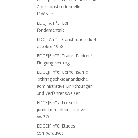
Cour constitutionnelle
fédérale
EDCJFA n°3: Loi
fondamentale
EDCJFA n°4: Constitution du 4
octobre 1958
EDCEJF n°5: Traité d’Union /
Einigungsvertrag
EDCEJF n°6: Gemeinsame
lothringisch-saarländische
administrative Einrichtungen
und Verfahrensweisen
EDCEJF n°7: Loi sur la
juridiction administrative -
VwGO-
EDCEJF n°8: Etudes
comparatives