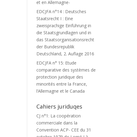
et en Allemagne-
EDCJFA n°14 : Deutsches
Staatsrecht I : Eine
zweisprachige Einführung in
die Staatsgrundlagen und in
das Staatsorganisationsrecht
der Bundesrepublik
Deutschland, 2. Auflage 2016
EDCJFA n° 15: Etude
comparative des systèmes de
protection juridique des
minorités entre la France,
l’Allemagne et le Canada
Cahiers juriduqes
CJ n°1: La coopération
commerciale dans la
Convention ACP- CEE du 31
octobre 1979 de Lomé I à