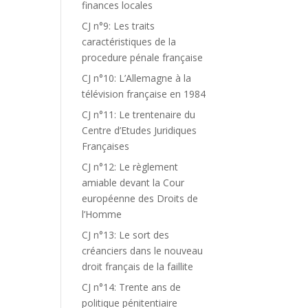
finances locales
CJ n°9: Les traits
caractéristiques de la
procedure pénale française
CJ n°10: L’Allemagne à la
télévision française en 1984
CJ n°11: Le trentenaire du
Centre d’Etudes Juridiques
Françaises
CJ n°12: Le règlement
amiable devant la Cour
européenne des Droits de
l’Homme
CJ n°13: Le sort des
créanciers dans le nouveau
droit français de la faillite
CJ n°14: Trente ans de
politique pénitentiaire