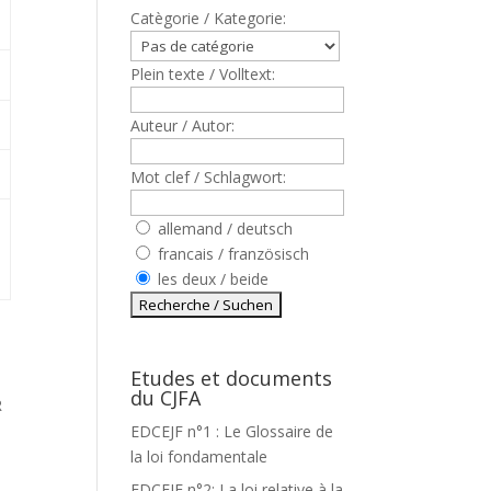
Catègorie / Kategorie:
Plein texte / Volltext:
Auteur / Autor:
Mot clef / Schlagwort:
allemand / deutsch
francais / französisch
les deux / beide
Etudes et documents
du CJFA
R
EDCEJF n°1 : Le Glossaire de
la loi fondamentale
EDCEJF n°2: La loi relative à la