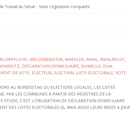
 Travail du Sénat - Série Législation comparée
ELDEPFLICHT
,
MELDEREGISTER
,
WAEHLER
,
WAHL
,
WAHLRECHT
,
WOHNSITZ
,
DECLARATION DOMICILIAIRE
,
DOMICILE
,
Droit
DROIT DE VOTE
,
ELECTEUR
,
ELECTION
,
LISTE ELECTORALE
,
VOTE
TIONS AU BUNDESTAG OU ELECTIONS LOCALES, LES LISTES
E, PAR LES COMMUNES A PARTIR DES REGISTRES DE LA
E ETUDE, C'EST L'OBLIGATION DE DECLARATION DOMICILIAIRE
T DES LISTES ELECTORALES (I), MAIS AUSSI LEURS MISES A JOU