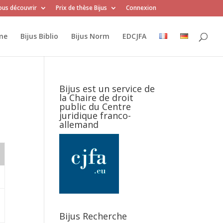
us découvrir
Prix de thèse Bijus
Connexion
me
Bijus Biblio
Bijus Norm
EDCJFA
Bijus est un service de
la Chaire de droit
public du Centre
juridique franco-
allemand
Bijus Recherche