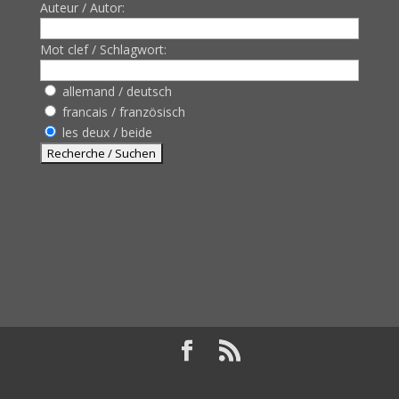
Auteur / Autor:
Mot clef / Schlagwort:
allemand / deutsch
francais / französisch
les deux / beide
Design de
Elegant Themes
| Propulsé par