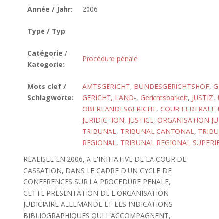
Année / Jahr:
2006
Type / Typ:
Catégorie /
Procédure pénale
Kategorie:
Mots clef /
AMTSGERICHT
,
BUNDESGERICHTSHOF
,
G
Schlagworte:
GERICHT, LAND-
,
Gerichtsbarkeit
,
JUSTIZ
,
OBERLANDESGERICHT
,
COUR FEDERALE D
JURIDICTION
,
JUSTICE
,
ORGANISATION JU
TRIBUNAL
,
TRIBUNAL CANTONAL
,
TRIB
REGIONAL
,
TRIBUNAL REGIONAL SUPERI
REALISEE EN 2006, A L'INITIATIVE DE LA COUR DE
CASSATION, DANS LE CADRE D'UN CYCLE DE
CONFERENCES SUR LA PROCEDURE PENALE,
CETTE PRESENTATION DE L'ORGANISATION
JUDICIAIRE ALLEMANDE ET LES INDICATIONS
BIBLIOGRAPHIQUES QUI L'ACCOMPAGNENT,