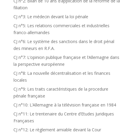
CJ n°2: Bilan de 10 ans d’application de la réforme de la
filiation
CJ n°3: Le médecin devant la loi pénale
CJ n°5: Les relations commerciales et industrielles
franco-allemandes
CJ n°6: Le système des sanctions dans le droit pénal
des mineurs en R.F.A.
CJ n°7: L’opinion publique française et l’Allemagne dans
la perspective européenne
CJ n°8: La nouvelle décentralisation et les finances
locales
CJ n°9: Les traits caractéristiques de la procedure
pénale française
CJ n°10: L’Allemagne à la télévision française en 1984
CJ n°11: Le trentenaire du Centre d’Etudes Juridiques
Françaises
CJ n°12: Le règlement amiable devant la Cour