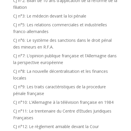
CJ n°2: Bilan de 10 ans d’application de la réforme de la
filiation
CJ n°3: Le médecin devant la loi pénale
CJ n°5: Les relations commerciales et industrielles
franco-allemandes
CJ n°6: Le système des sanctions dans le droit pénal
des mineurs en R.F.A.
CJ n°7: L’opinion publique française et l’Allemagne dans
la perspective européenne
CJ n°8: La nouvelle décentralisation et les finances
locales
CJ n°9: Les traits caractéristiques de la procedure
pénale française
CJ n°10: L’Allemagne à la télévision française en 1984
CJ n°11: Le trentenaire du Centre d’Etudes Juridiques
Françaises
CJ n°12: Le règlement amiable devant la Cour