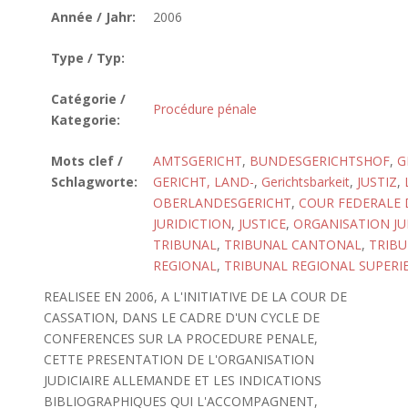
Année / Jahr:
2006
Type / Typ:
Catégorie /
Procédure pénale
Kategorie:
Mots clef /
AMTSGERICHT
,
BUNDESGERICHTSHOF
,
G
Schlagworte:
GERICHT, LAND-
,
Gerichtsbarkeit
,
JUSTIZ
,
OBERLANDESGERICHT
,
COUR FEDERALE D
JURIDICTION
,
JUSTICE
,
ORGANISATION JU
TRIBUNAL
,
TRIBUNAL CANTONAL
,
TRIB
REGIONAL
,
TRIBUNAL REGIONAL SUPERI
REALISEE EN 2006, A L'INITIATIVE DE LA COUR DE
CASSATION, DANS LE CADRE D'UN CYCLE DE
CONFERENCES SUR LA PROCEDURE PENALE,
CETTE PRESENTATION DE L'ORGANISATION
JUDICIAIRE ALLEMANDE ET LES INDICATIONS
BIBLIOGRAPHIQUES QUI L'ACCOMPAGNENT,