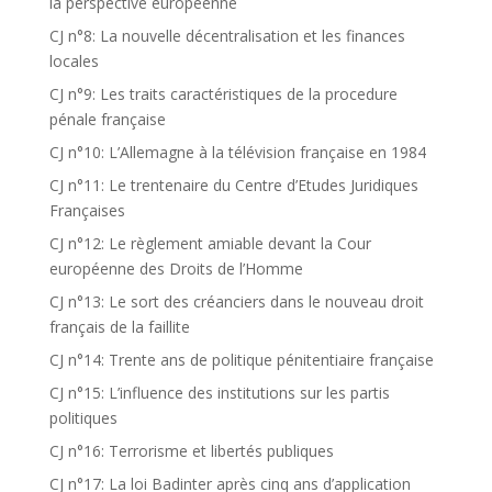
la perspective européenne
CJ n°8: La nouvelle décentralisation et les finances
locales
CJ n°9: Les traits caractéristiques de la procedure
pénale française
CJ n°10: L’Allemagne à la télévision française en 1984
CJ n°11: Le trentenaire du Centre d’Etudes Juridiques
Françaises
CJ n°12: Le règlement amiable devant la Cour
européenne des Droits de l’Homme
CJ n°13: Le sort des créanciers dans le nouveau droit
français de la faillite
CJ n°14: Trente ans de politique pénitentiaire française
CJ n°15: L’influence des institutions sur les partis
politiques
CJ n°16: Terrorisme et libertés publiques
CJ n°17: La loi Badinter après cinq ans d’application