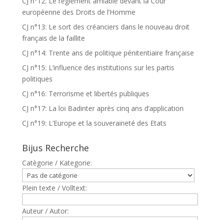
CJ n°12: Le règlement amiable devant la Cour
européenne des Droits de l’Homme
CJ n°13: Le sort des créanciers dans le nouveau droit
français de la faillite
CJ n°14: Trente ans de politique pénitentiaire française
CJ n°15: L’influence des institutions sur les partis
politiques
CJ n°16: Terrorisme et libertés publiques
CJ n°17: La loi Badinter après cinq ans d’application
CJ n°19: L’Europe et la souveraineté des Etats
Bijus Recherche
Catègorie / Kategorie:
Plein texte / Volltext:
Auteur / Autor: