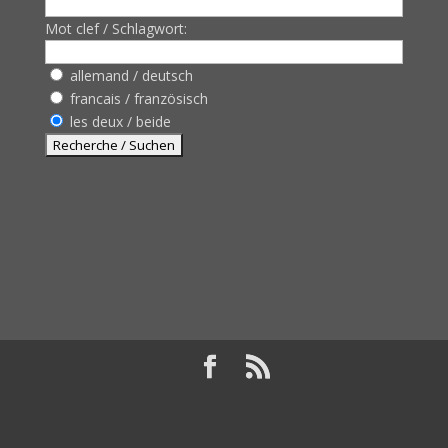
Mot clef / Schlagwort:
allemand / deutsch
francais / französisch
les deux / beide
Design de
Elegant Themes
| Propulsé par
WordPress