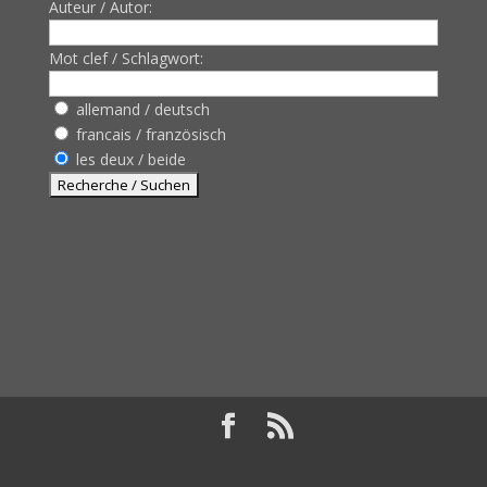
Auteur / Autor:
Mot clef / Schlagwort:
allemand / deutsch
francais / französisch
les deux / beide
Design de
Elegant Themes
| Propulsé par
WordPress