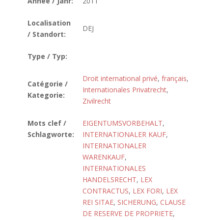
Année / Jahr:
2011
Localisation
DEJ
/ Standort:
Type / Typ:
Droit international privé
,
français
,
Catégorie /
Internationales Privatrecht
,
Kategorie:
Zivilrecht
Mots clef /
EIGENTUMSVORBEHALT
,
Schlagworte:
INTERNATIONALER KAUF
,
INTERNATIONALER
WARENKAUF
,
INTERNATIONALES
HANDELSRECHT
,
LEX
CONTRACTUS
,
LEX FORI
,
LEX
REI SITAE
,
SICHERUNG
,
CLAUSE
DE RESERVE DE PROPRIETE
,