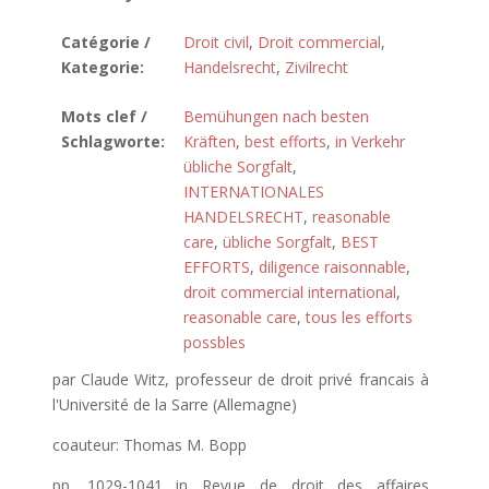
Catégorie /
Droit civil
,
Droit commercial
,
Kategorie:
Handelsrecht
,
Zivilrecht
Mots clef /
Bemühungen nach besten
Schlagworte:
Kräften
,
best efforts
,
in Verkehr
übliche Sorgfalt
,
INTERNATIONALES
HANDELSRECHT
,
reasonable
care
,
übliche Sorgfalt
,
BEST
EFFORTS
,
diligence raisonnable
,
droit commercial international
,
reasonable care
,
tous les efforts
possbles
par Claude Witz, professeur de droit privé francais à
l'Université de la Sarre (Allemagne)
coauteur: Thomas M. Bopp
pp. 1029-1041 in Revue de droit des affaires