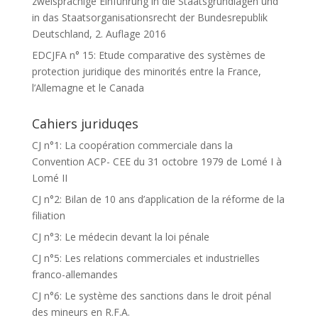
zweisprachige Einführung in die Staatsgrundlagen und
in das Staatsorganisationsrecht der Bundesrepublik
Deutschland, 2. Auflage 2016
EDCJFA n° 15: Etude comparative des systèmes de
protection juridique des minorités entre la France,
l’Allemagne et le Canada
Cahiers juriduqes
CJ n°1: La coopération commerciale dans la
Convention ACP- CEE du 31 octobre 1979 de Lomé I à
Lomé II
CJ n°2: Bilan de 10 ans d’application de la réforme de la
filiation
CJ n°3: Le médecin devant la loi pénale
CJ n°5: Les relations commerciales et industrielles
franco-allemandes
CJ n°6: Le système des sanctions dans le droit pénal
des mineurs en R.F.A.