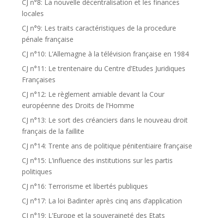
CJ n°8: La nouvelle décentralisation et les finances
locales
CJ n°9: Les traits caractéristiques de la procedure
pénale française
CJ n°10: L’Allemagne à la télévision française en 1984
CJ n°11: Le trentenaire du Centre d’Etudes Juridiques
Françaises
CJ n°12: Le règlement amiable devant la Cour
européenne des Droits de l’Homme
CJ n°13: Le sort des créanciers dans le nouveau droit
français de la faillite
CJ n°14: Trente ans de politique pénitentiaire française
CJ n°15: L’influence des institutions sur les partis
politiques
CJ n°16: Terrorisme et libertés publiques
CJ n°17: La loi Badinter après cinq ans d’application
CJ n°19: L’Europe et la souveraineté des Etats