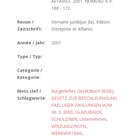
AFFAIRES. 2001. NUMERO 4. P.
168 - 172.
Revue /
Semaine juridique (la), édition
Zeitschrift:
Entreprise et Affaires
Année / Jahr:
2001
Type / Typ:
Catégorie /
Kategorie:
Mots clef /
Bürgerliches Gesetzbuch (BGB)
,
Schlagworte:
GESETZ ZUR BESCHLEUNIGUNG
FAELLIGER ZAHLUNGEN VOM
30. 3. 2000
,
GLAEUBIGER
,
SCHULDNER
,
Unternehmen
,
VERZUGSZINSEN
,
WERKVERTRAG
,