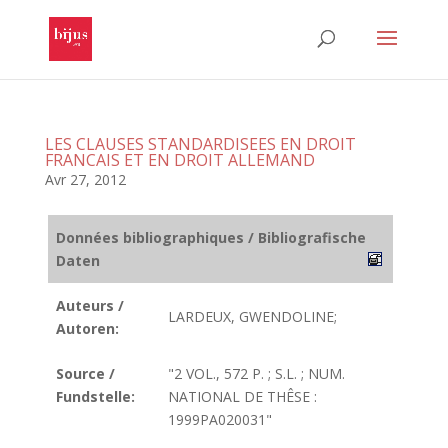
LES CLAUSES STANDARDISEES EN DROIT
FRANCAIS ET EN DROIT ALLEMAND
Avr 27, 2012
Données bibliographiques / Bibliografische
Daten
Auteurs /
LARDEUX, GWENDOLINE;
Autoren:
Source /
"2 VOL., 572 P. ; S.L. ; NUM.
Fundstelle:
NATIONAL DE THÊSE :
1999PA020031"