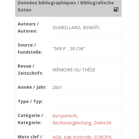
Données bibliographiques / Bibliografische
Daten
Auteurs /
DUMOLLARD, BENOÎT;
Autoren:
Source /
"509 P. ; 30 CM"
Fundstelle:
Revue /
MÉMOIRE OU THÊSE
Zeitschrift:
Année / Jahr:
2001
Type / Typ:
Catégorie /
Europarecht
,
Kategorie:
Rechtsvergleichung
,
Zivilrecht
Mots clef /
AGB
,
Agb-Kontrolle
,
EUROPA
,