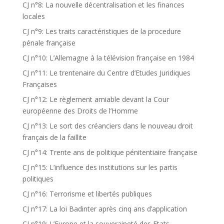
CJ n°8: La nouvelle décentralisation et les finances
locales
CJ n°9: Les traits caractéristiques de la procedure
pénale française
CJ n°10: L’Allemagne à la télévision française en 1984
CJ n°11: Le trentenaire du Centre d’Etudes Juridiques
Françaises
CJ n°12: Le règlement amiable devant la Cour
européenne des Droits de l’Homme
CJ n°13: Le sort des créanciers dans le nouveau droit
français de la faillite
CJ n°14: Trente ans de politique pénitentiaire française
CJ n°15: L’influence des institutions sur les partis
politiques
CJ n°16: Terrorisme et libertés publiques
CJ n°17: La loi Badinter après cinq ans d’application
CJ n°19: L’Europe et la souveraineté des Etats