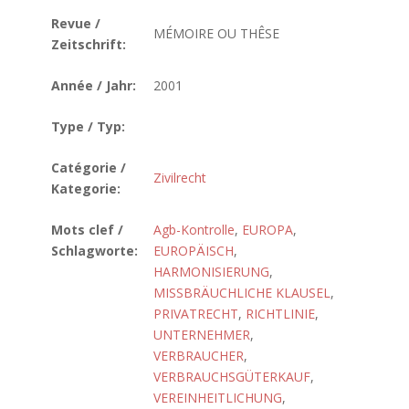
Revue /
MÉMOIRE OU THÊSE
Zeitschrift:
Année / Jahr:
2001
Type / Typ:
Catégorie /
Zivilrecht
Kategorie:
Mots clef /
Agb-Kontrolle
,
EUROPA
,
Schlagworte:
EUROPÄISCH
,
HARMONISIERUNG
,
MISSBRÄUCHLICHE KLAUSEL
,
PRIVATRECHT
,
RICHTLINIE
,
UNTERNEHMER
,
VERBRAUCHER
,
VERBRAUCHSGÜTERKAUF
,
VEREINHEITLICHUNG
,