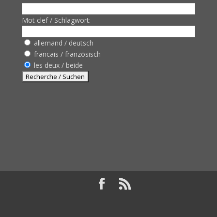
Mot clef / Schlagwort:
allemand / deutsch
francais / französisch
les deux / beide
Design de
Elegant Themes
| Propulsé par
WordPress