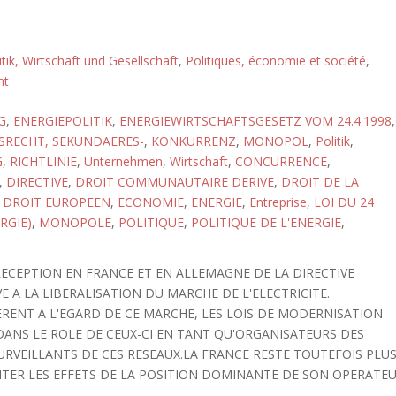
itik, Wirtschaft und Gesellschaft
,
Politiques, économie et société
,
ht
G
,
ENERGIEPOLITIK
,
ENERGIEWIRTSCHAFTSGESETZ VOM 24.4.1998
,
SRECHT, SEKUNDAERES-
,
KONKURRENZ
,
MONOPOL
,
Politik
,
G
,
RICHTLINIE
,
Unternehmen
,
Wirtschaft
,
CONCURRENCE
,
,
DIRECTIVE
,
DROIT COMMUNAUTAIRE DERIVE
,
DROIT DE LA
,
DROIT EUROPEEN
,
ECONOMIE
,
ENERGIE
,
Entreprise
,
LOI DU 24
RGIE)
,
MONOPOLE
,
POLITIQUE
,
POLITIQUE DE L'ENERGIE
,
 RECEPTION EN FRANCE ET EN ALLEMAGNE DE LA DIRECTIVE
 A LA LIBERALISATION DU MARCHE DE L'ELECTRICITE.
ERENT A L'EGARD DE CE MARCHE, LES LOIS DE MODERNISATION
ANS LE ROLE DE CEUX-CI EN TANT QU'ORGANISATEURS DES
SURVEILLANTS DE CES RESEAUX.LA FRANCE RESTE TOUTEFOIS PLU
ITER LES EFFETS DE LA POSITION DOMINANTE DE SON OPERATE