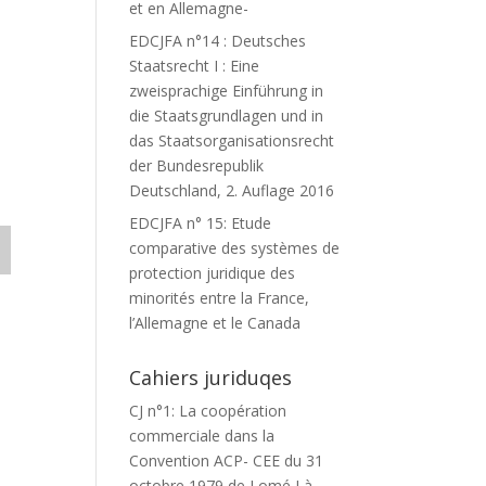
et en Allemagne-
EDCJFA n°14 : Deutsches
Staatsrecht I : Eine
zweisprachige Einführung in
die Staatsgrundlagen und in
das Staatsorganisationsrecht
der Bundesrepublik
Deutschland, 2. Auflage 2016
EDCJFA n° 15: Etude
comparative des systèmes de
protection juridique des
minorités entre la France,
l’Allemagne et le Canada
Cahiers juriduqes
CJ n°1: La coopération
commerciale dans la
Convention ACP- CEE du 31
octobre 1979 de Lomé I à