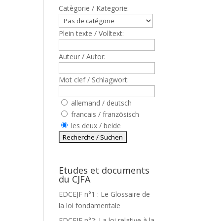
Catègorie / Kategorie:
Plein texte / Volltext:
Auteur / Autor:
Mot clef / Schlagwort:
allemand / deutsch
francais / französisch
les deux / beide
Etudes et documents
du CJFA
EDCEJF n°1 : Le Glossaire de
la loi fondamentale
EDCEJF n°2: La loi relative à la