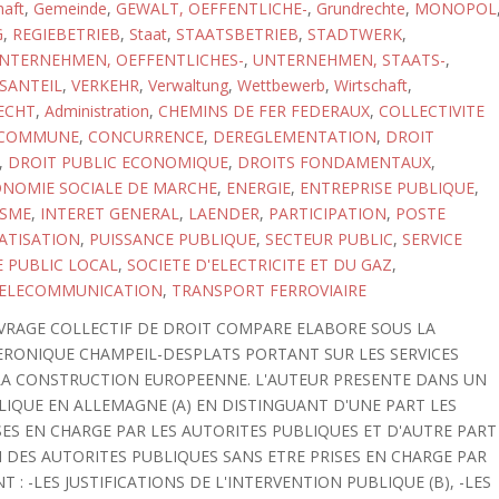
haft
,
Gemeinde
,
GEWALT, OEFFENTLICHE-
,
Grundrechte
,
MONOPOL
G
,
REGIEBETRIEB
,
Staat
,
STAATSBETRIEB
,
STADTWERK
,
NTERNEHMEN, OEFFENTLICHES-
,
UNTERNEHMEN, STAATS-
,
SANTEIL
,
VERKEHR
,
Verwaltung
,
Wettbewerb
,
Wirtschaft
,
ECHT
,
Administration
,
CHEMINS DE FER FEDERAUX
,
COLLECTIVITE
COMMUNE
,
CONCURRENCE
,
DEREGLEMENTATION
,
DROIT
,
DROIT PUBLIC ECONOMIQUE
,
DROITS FONDAMENTAUX
,
NOMIE SOCIALE DE MARCHE
,
ENERGIE
,
ENTREPRISE PUBLIQUE
,
ISME
,
INTERET GENERAL
,
LAENDER
,
PARTICIPATION
,
POSTE
ATISATION
,
PUISSANCE PUBLIQUE
,
SECTEUR PUBLIC
,
SERVICE
E PUBLIC LOCAL
,
SOCIETE D'ELECTRICITE ET DU GAZ
,
ELECOMMUNICATION
,
TRANSPORT FERROVIAIRE
VRAGE COLLECTIF DE DROIT COMPARE ELABORE SOUS LA
ERONIQUE CHAMPEIL-DESPLATS PORTANT SUR LES SERVICES
LA CONSTRUCTION EUROPEENNE. L'AUTEUR PRESENTE DANS UN
LIQUE EN ALLEMAGNE (A) EN DISTINGUANT D'UNE PART LES
ES EN CHARGE PAR LES AUTORITES PUBLIQUES ET D'AUTRE PART
 DES AUTORITES PUBLIQUES SANS ETRE PRISES EN CHARGE PAR
 : -LES JUSTIFICATIONS DE L'INTERVENTION PUBLIQUE (B), -LES