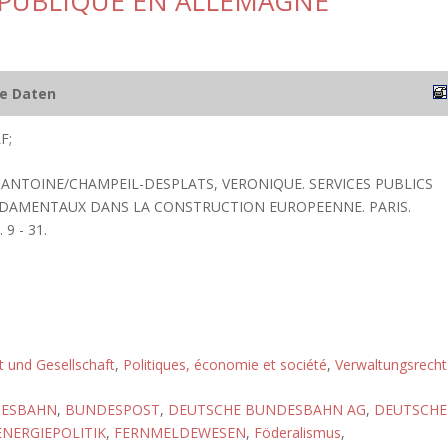
TE PUBLIQUE EN ALLEMAGNE
he Daten
F;
, ANTOINE/CHAMPEIL-DESPLATS, VERONIQUE. SERVICES PUBLICS
DAMENTAUX DANS LA CONSTRUCTION EUROPEENNE. PARIS.
9 - 31.
ft und Gesellschaft
,
Politiques, économie et société
,
Verwaltungsrecht
ESBAHN
,
BUNDESPOST
,
DEUTSCHE BUNDESBAHN AG
,
DEUTSCHE
ENERGIEPOLITIK
,
FERNMELDEWESEN
,
Föderalismus
,