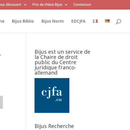
us découvrir
Prix de thèse Bijus
Connexion
me
Bijus Biblio
Bijus Norm
EDCJFA
A
Bijus est un service de
la Chaire de droit
public du Centre
juridique franco-
allemand
Bijus Recherche