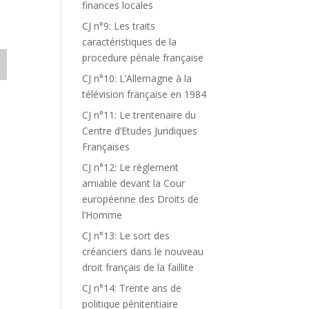
finances locales
CJ n°9: Les traits
caractéristiques de la
procedure pénale française
CJ n°10: L’Allemagne à la
télévision française en 1984
CJ n°11: Le trentenaire du
Centre d’Etudes Juridiques
Françaises
CJ n°12: Le règlement
amiable devant la Cour
européenne des Droits de
l’Homme
CJ n°13: Le sort des
créanciers dans le nouveau
droit français de la faillite
CJ n°14: Trente ans de
politique pénitentiaire