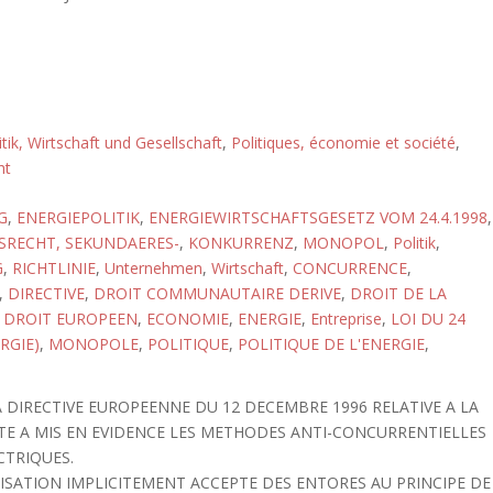
itik, Wirtschaft und Gesellschaft
,
Politiques, économie et société
,
ht
G
,
ENERGIEPOLITIK
,
ENERGIEWIRTSCHAFTSGESETZ VOM 24.4.1998
,
SRECHT, SEKUNDAERES-
,
KONKURRENZ
,
MONOPOL
,
Politik
,
G
,
RICHTLINIE
,
Unternehmen
,
Wirtschaft
,
CONCURRENCE
,
,
DIRECTIVE
,
DROIT COMMUNAUTAIRE DERIVE
,
DROIT DE LA
,
DROIT EUROPEEN
,
ECONOMIE
,
ENERGIE
,
Entreprise
,
LOI DU 24
RGIE)
,
MONOPOLE
,
POLITIQUE
,
POLITIQUE DE L'ENERGIE
,
 DIRECTIVE EUROPEENNE DU 12 DECEMBRE 1996 RELATIVE A LA
ITE A MIS EN EVIDENCE LES METHODES ANTI-CONCURRENTIELLES
CTRIQUES.
NISATION IMPLICITEMENT ACCEPTE DES ENTORES AU PRINCIPE DE