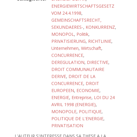
ENERGIEWIRTSCHAFTSGESETZ
VOM 24.4.1998
,
GEMEINSCHAFTSRECHT,
SEKUNDAERES-
,
KONKURRENZ
,
MONOPOL
,
Politik
,
PRIVATISIERUNG
,
RICHTLINIE
,
Unternehmen
,
Wirtschaft
,
CONCURRENCE
,
DEREGULATION
,
DIRECTIVE
,
DROIT COMMUNAUTAIRE
DERIVE
,
DROIT DE LA
CONCURRENCE
,
DROIT
EUROPEEN
,
ECONOMIE
,
ENERGIE
,
Entreprise
,
LOI DU 24
AVRIL 1998 (ENERGIE)
,
MONOPOLE
,
POLITIQUE
,
POLITIQUE DE L'ENERGIE
,
PRIVATISATION
L'AUTEUR S'INTERESSE DANS SA THESE A LA