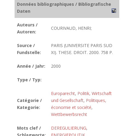
Données bibliographiques / Bibliografische
Daten
Auteurs /
COURIVAUD, HENRI;
Autoren:
Source /
PARIS (UNIVERSITE PARIS SUD
Fundstelle:
XI). THESE. DROIT. 2000. 758 P.
Année / Jahr:
2000
Type / Typ:
Europarecht
,
Politik, Wirtschaft
Catégorie /
und Gesellschaft
,
Politiques,
Kategorie:
économie et société
,
Wettbewerbsrecht
Mots clef /
DEREGULIERUNG
,
Schlagworte:
ENERGIEPOLITIK
,