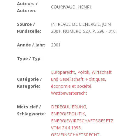
Auteurs /
COURIVAUD, HENRI;
Autoren:
Source /
IN: REVUE DE L'ENERGIE. JUIN
Fundstelle:
2001. NUMERO 527. P. 296 - 310.
Année / Jahr:
2001
Type / Typ:
Europarecht
,
Politik, Wirtschaft
Catégorie /
und Gesellschaft
,
Politiques,
Kategorie:
économie et société
,
Wettbewerbsrecht
Mots clef /
DEREGULIERUNG
,
Schlagworte:
ENERGIEPOLITIK
,
ENERGIEWIRTSCHAFTSGESETZ
VOM 24.4.1998
,
GEMEINSCHAFTSRECHT,