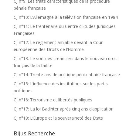
CJ n°9: Les traits caractéristiques de la procedure
pénale française
CJ n°10: L’Allemagne à la télévision française en 1984
CJ n°11: Le trentenaire du Centre d’Etudes Juridiques
Françaises
CJ n°12: Le règlement amiable devant la Cour
européenne des Droits de l’Homme
CJ n°13: Le sort des créanciers dans le nouveau droit
français de la faillite
CJ n°14: Trente ans de politique pénitentiaire française
CJ n°15: L’influence des institutions sur les partis
politiques
CJ n°16: Terrorisme et libertés publiques
CJ n°17: La loi Badinter après cinq ans d’application
CJ n°19: L’Europe et la souveraineté des Etats
Bijus Recherche